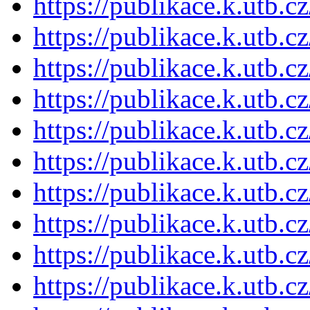
https://publikace.k.utb.
https://publikace.k.utb.
https://publikace.k.utb.
https://publikace.k.utb.
https://publikace.k.utb.
https://publikace.k.utb.
https://publikace.k.utb.
https://publikace.k.utb.
https://publikace.k.utb.
https://publikace.k.utb.