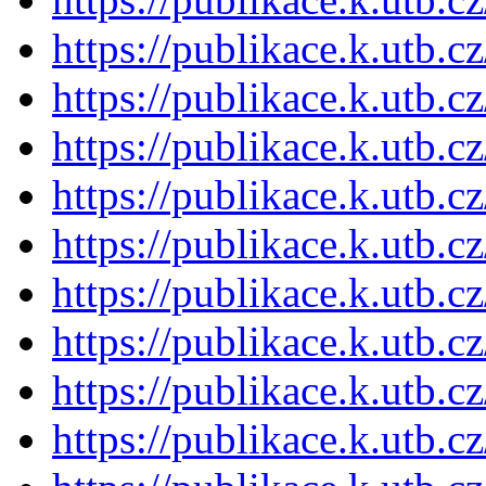
https://publikace.k.utb.
https://publikace.k.utb.
https://publikace.k.utb.
https://publikace.k.utb.
https://publikace.k.utb.
https://publikace.k.utb.
https://publikace.k.utb.
https://publikace.k.utb.
https://publikace.k.utb.