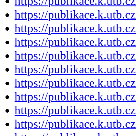
https://publikace.k.utb.
https://publikace.k.utb.
https://publikace.k.utb.
https://publikace.k.utb.
https://publikace.k.utb.
https://publikace.k.utb.
https://publikace.k.utb.
https://publikace.k.utb.
https://publikace.k.utb.
https://publikace.k.utb.