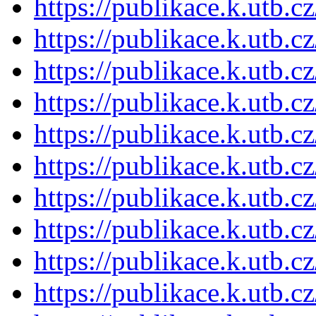
https://publikace.k.utb.
https://publikace.k.utb.
https://publikace.k.utb.
https://publikace.k.utb.
https://publikace.k.utb.
https://publikace.k.utb.
https://publikace.k.utb.
https://publikace.k.utb.
https://publikace.k.utb.
https://publikace.k.utb.