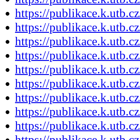
https://publikace.k.utb.
https://publikace.k.utb.
https://publikace.k.utb.
https://publikace.k.utb.
https://publikace.k.utb.
https://publikace.k.utb.
https://publikace.k.utb.
https://publikace.k.utb.
https://publikace.k.utb.
https://publikace.k.utb.