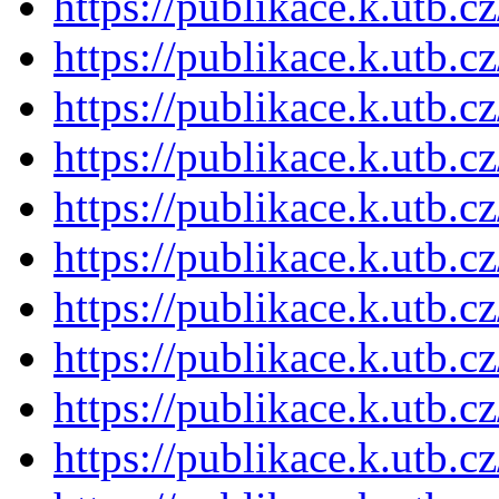
https://publikace.k.utb.
https://publikace.k.utb.
https://publikace.k.utb.
https://publikace.k.utb.
https://publikace.k.utb.
https://publikace.k.utb.
https://publikace.k.utb.
https://publikace.k.utb.
https://publikace.k.utb.
https://publikace.k.utb.