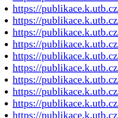
https://publikace.k.utb.
https://publikace.k.utb.
https://publikace.k.utb.
https://publikace.k.utb.
https://publikace.k.utb.
https://publikace.k.utb.
https://publikace.k.utb.
https://publikace.k.utb.
https://publikace.k.utb.
https://publikace.k.utb.