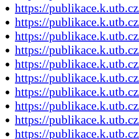
https://publikace.k.utb.
https://publikace.k.utb.
https://publikace.k.utb.
https://publikace.k.utb.
https://publikace.k.utb.
https://publikace.k.utb.
https://publikace.k.utb.
https://publikace.k.utb.
https://publikace.k.utb.
https://publikace.k.utb.