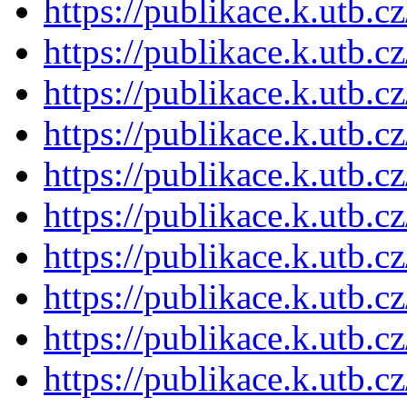
https://publikace.k.utb.
https://publikace.k.utb.
https://publikace.k.utb.
https://publikace.k.utb.
https://publikace.k.utb.
https://publikace.k.utb.
https://publikace.k.utb.
https://publikace.k.utb.
https://publikace.k.utb.
https://publikace.k.utb.