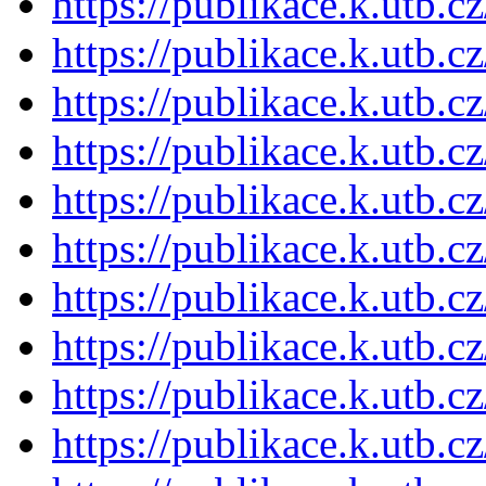
https://publikace.k.utb.
https://publikace.k.utb.
https://publikace.k.utb.
https://publikace.k.utb.
https://publikace.k.utb.
https://publikace.k.utb.
https://publikace.k.utb.
https://publikace.k.utb.
https://publikace.k.utb.
https://publikace.k.utb.