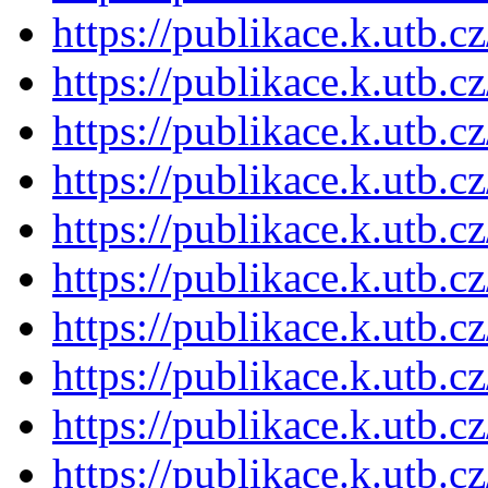
https://publikace.k.utb.
https://publikace.k.utb.
https://publikace.k.utb.
https://publikace.k.utb.
https://publikace.k.utb.
https://publikace.k.utb.
https://publikace.k.utb.
https://publikace.k.utb.
https://publikace.k.utb.
https://publikace.k.utb.