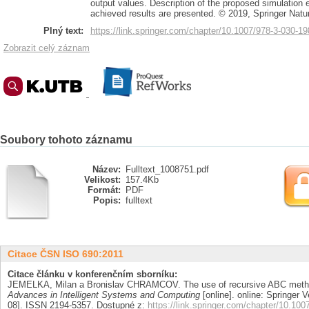
output values. Description of the proposed simulation 
achieved results are presented. © 2019, Springer Natu
Plný text:
https://link.springer.com/chapter/10.1007/978-3-030-1
Zobrazit celý záznam
Soubory tohoto záznamu
Název:
Fulltext_1008751.pdf
Velikost:
157.4Kb
Formát:
PDF
Popis:
fulltext
Citace ČSN ISO 690:2011
Citace článku v konferenčním sborníku:
JEMELKA, Milan a Bronislav CHRAMCOV. The use of recursive ABC metho
Advances in Intelligent Systems and Computing
[online]. online: Springer V
08]. ISSN 2194-5357. Dostupné z:
https://link.springer.com/chapter/10.10