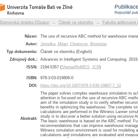
The use of recursive ABC method for
Repozitář DSpace/Manakin
Publikac
Repozitář pub
Domovská stránka DSpace
→
Článek ve sborníku
→
Fakulta aplikované 
Název:
The use of recursive ABC method for warehouse man
Autor:
Jemelka, Milan
;
Chramcov, Bronislav
Typ dokumentu:
Článek ve sborníku (English)
Zdrojový dok.:
Advances in Intelligent Systems and Computing. 2019,
ISSN:
2194-5357 (
Sherpa/RoMEO
,
JCR
)
ISBN:
978-3-03-019806-0
DOI:
https://doi.org/10.1007/978-3-030-19807-7_22
The paper solves complex warehouse simulation to ach
attention is focused on the use of recursive ABC me
aim of the simulation study is to verify whether recurs
benefits in optimizing the warehouse. The complete si
calculations are performed in the Witness Lanner simula
study is to discover a better solution using recursive
Abstrakt:
The basic warehouse is based on the ABC method. Furt
recommendations that can improve warehouse manage
Witness simulation environment is used for modeling a
calculations and simulations are evaluated and measure