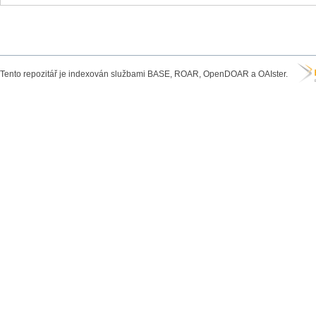
Tento repozitář je indexován službami BASE, ROAR, OpenDOAR a OAIster.