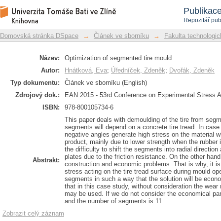
Optimization of segmented tire mould
Repozitář DSpace/Manakin
Publikac
Repozitář pub
Domovská stránka DSpace
→
Článek ve sborníku
→
Fakulta technologic
Název:
Optimization of segmented tire mould
Autor:
Hnátková, Eva
;
Úředníček, Zdeněk
;
Dvořák, Zdeněk
Typ dokumentu:
Článek ve sborníku (English)
Zdrojový dok.:
EAN 2015 - 53rd Conference on Experimental Stress A
ISBN:
978-800105734-6
This paper deals with demoulding of the tire from se
segments will depend on a concrete tire tread. In cas
negative angles generate high stress on the material 
product, mainly due to lower strength when the rubber i
the difficulty to shift the segments into radial directi
plates due to the friction resistance. On the other ha
Abstrakt:
construction and economic problems. That is why, it is
stress acting on the tire tread surface during mould o
segments in such a way that the solution will be econ
that in this case study, without consideration the wear 
may be used. If we do not consider the economical par
and the number of segments is 11.
Zobrazit celý záznam