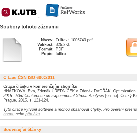
Soubory tohoto záznamu
Název:
Fulltext_1005740.pdf
Velikost:
825.2Kb
Formát:
PDF
Popis:
fulltext
Citace ČSN ISO 690:2011
Citace článku v konferenčním sborníku:
HNÁTKOVÁ, Eva, Zdeněk ÚŘEDNÍČEK a Zdeněk DVOŘÁK. Optimization of 
2015 - 53rd Conference on Experimental Stress Analysis
[online]. Český Kr
Prague, 2015, s. 121-124.
Tyto citace vytvořil software a mohou obsahovat chyby. Pro ověření přesnos
normu
nebo
příručku
.
Související články