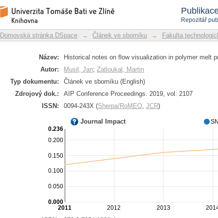
Historical notes on flow visualization 
Repozitář DSpace/Manakin
Publikac
Repozitář pub
Domovská stránka DSpace
→
Článek ve sborníku
→
Fakulta technologic
Název:
Historical notes on flow visualization in polymer melt 
Autor:
Musil, Jan
;
Zatloukal, Martin
Typ dokumentu:
Článek ve sborníku (English)
Zdrojový dok.:
AIP Conference Proceedings. 2019, vol. 2107
ISSN:
0094-243X (
Sherpa/RoMEO
,
JCR
)
Journal Impact
SN
0.236
0.200
0.150
0.100
0.050
0.000
2011
2012
2013
201