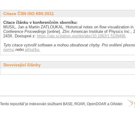
Citace ČSN ISO 690:2011
Citace článku v konferenčním sborníku:
MUSIL, Jan a Martin ZATLOUKAL. Historical notes on flow visualization in
Conference Proceedings
[online]. Zlín: American Institute of Physics Inc.,
243X. Dostupné z:
https://aip.scitation.org/doi/abs/10.1063/1.5109496
.
Tyto citace vytvořil software a mohou obsahovat chyby. Pro ověření přesnos
normu
nebo
příručku
.
Související články
Tento repozitář je indexován službami BASE, ROAR, OpenDOAR a OAIster.