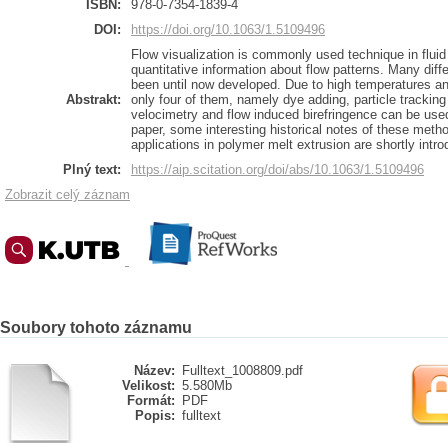
ISBN:
978-0-7354-1839-4
DOI:
https://doi.org/10.1063/1.5109496
Flow visualization is commonly used technique in fluid
quantitative information about flow patterns. Many diff
been until now developed. Due to high temperatures an
Abstrakt:
only four of them, namely dye adding, particle tracking
velocimetry and flow induced birefringence can be used
paper, some interesting historical notes of these metho
applications in polymer melt extrusion are shortly intr
Plný text:
https://aip.scitation.org/doi/abs/10.1063/1.5109496
Zobrazit celý záznam
Soubory tohoto záznamu
Název:
Fulltext_1008809.pdf
Velikost:
5.580Mb
Formát:
PDF
Popis:
fulltext