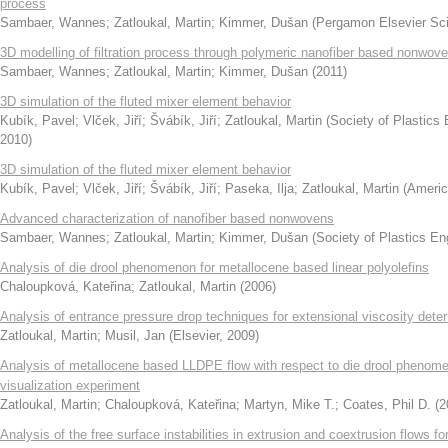
process
Sambaer, Wannes
;
Zatloukal, Martin
;
Kimmer, Dušan
(
Pergamon Elsevier Sci
3D modelling of filtration process through polymeric nanofiber based nonwov
Sambaer, Wannes
;
Zatloukal, Martin
;
Kimmer, Dušan
(
2011
)
3D simulation of the fluted mixer element behavior
Kubík, Pavel
;
Vlček, Jiří
;
Švábík, Jiří
;
Zatloukal, Martin
(
Society of Plastics 
2010
)
3D simulation of the fluted mixer element behavior
Kubík, Pavel
;
Vlček, Jiří
;
Švábík, Jiří
;
Paseka, Ilja
;
Zatloukal, Martin
(
Americ
Advanced characterization of nanofiber based nonwovens
Sambaer, Wannes
;
Zatloukal, Martin
;
Kimmer, Dušan
(
Society of Plastics Eng
Analysis of die drool phenomenon for metallocene based linear polyolefins
Chaloupková, Kateřina
;
Zatloukal, Martin
(
2006
)
Analysis of entrance pressure drop techniques for extensional viscosity dete
Zatloukal, Martin
;
Musil, Jan
(
Elsevier
,
2009
)
Analysis of metallocene based LLDPE flow with respect to die drool phenom
visualization experiment
Zatloukal, Martin
;
Chaloupková, Kateřina
;
Martyn, Mike T.
;
Coates, Phil D.
(
2
Analysis of the free surface instabilities in extrusion and coextrusion flows f