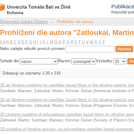
Prohlížení dle autora "Zatloukal, Martin
Repozitář DSpace/Manakin
Publikac
Repozitář pub
Domovská stránka DSpace
→
Prohlížení dle autora
Prohlížení dle autora "Zatloukal, Martin
0-9
A
B
C
D
E
F
G
H
I
J
K
L
M
N
O
P
Q
R
S
T
U
V
W
X
Y
Z
Nebo zadejte několik prvních písmen:
Seřadit dle:
Řazení:
Výsledky:
Zobrazují se záznamy 1-20 z 219
3D air filtration modeling for nanofiber based filters in the ultrafine particle si
Sambaer, Wannes
;
Zatloukal, Martin
;
Kimmer, Dušan
(
American Institute of 
3D air filtration modeling for nanofiber based filters in the ultrafine particle si
Sambaer, Wannes
;
Zatloukal, Martin
;
Kimmer, Dušan
(
Pergamon Elsevier Sci
3D clogging modeling of polyurethane nanofiber based filters by ultrafine aeros
Zatloukal, Martin
;
Sambaer, Wannes
;
Kimmer, Dušan
(
Society of Plastics En
3D modeling of filtration process via polyurethane nanofiber based nonwoven f