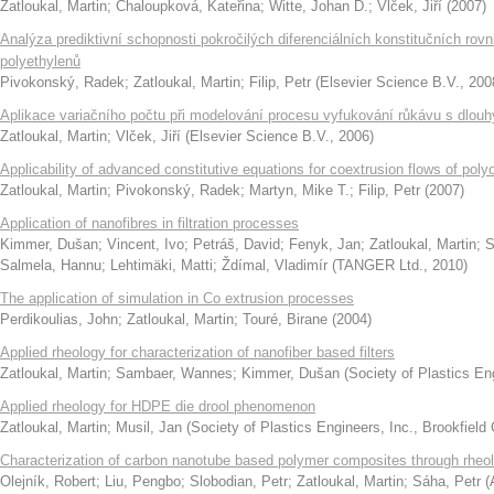
Zatloukal, Martin
;
Chaloupková, Kateřina
;
Witte, Johan D.
;
Vlček, Jiří
(
2007
)
Analýza prediktivní schopnosti pokročilých diferenciálních konstitučních rovn
polyethylenů
Pivokonský, Radek
;
Zatloukal, Martin
;
Filip, Petr
(
Elsevier Science B.V.
,
200
Aplikace variačního počtu při modelování procesu vyfukování růkávu s dlo
Zatloukal, Martin
;
Vlček, Jiří
(
Elsevier Science B.V.
,
2006
)
Applicability of advanced constitutive equations for coextrusion flows of polyo
Zatloukal, Martin
;
Pivokonský, Radek
;
Martyn, Mike T.
;
Filip, Petr
(
2007
)
Application of nanofibres in filtration processes
Kimmer, Dušan
;
Vincent, Ivo
;
Petráš, David
;
Fenyk, Jan
;
Zatloukal, Martin
;
S
Salmela, Hannu
;
Lehtimäki, Matti
;
Ždímal, Vladimír
(
TANGER Ltd.
,
2010
)
The application of simulation in Co extrusion processes
Perdikoulias, John
;
Zatloukal, Martin
;
Touré, Birane
(
2004
)
Applied rheology for characterization of nanofiber based filters
Zatloukal, Martin
;
Sambaer, Wannes
;
Kimmer, Dušan
(
Society of Plastics En
Applied rheology for HDPE die drool phenomenon
Zatloukal, Martin
;
Musil, Jan
(
Society of Plastics Engineers, Inc., Brookfield 
Characterization of carbon nanotube based polymer composites through rheo
Olejník, Robert
;
Liu, Pengbo
;
Slobodian, Petr
;
Zatloukal, Martin
;
Sáha, Petr
(