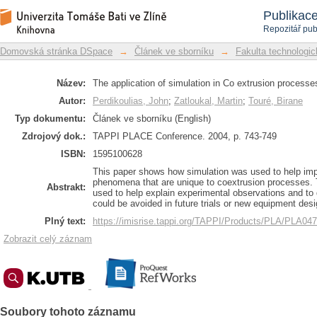
The application of simulation in Co ex
Repozitář DSpace/Manakin
Publikac
Repozitář pub
Domovská stránka DSpace
→
Článek ve sborníku
→
Fakulta technologic
Název:
The application of simulation in Co extrusion processe
Autor:
Perdikoulias, John
;
Zatloukal, Martin
;
Touré, Birane
Typ dokumentu:
Článek ve sborníku (English)
Zdrojový dok.:
TAPPI PLACE Conference. 2004, p. 743-749
ISBN:
1595100628
This paper shows how simulation was used to help imp
phenomena that are unique to coextrusion processes.
Abstrakt:
used to help explain experimental observations and to
could be avoided in future trials or new equipment desi
Plný text:
https://imisrise.tappi.org/TAPPI/Products/PLA/PLA04
Zobrazit celý záznam
Soubory tohoto záznamu