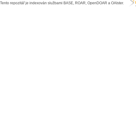
Tento repozitář je indexován službami BASE, ROAR, OpenDOAR a OAIster.