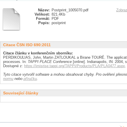
Název:
Postprint_1005070.pdf
Zobraz
Velikost:
821.4Kb
Formát:
PDF
Popis:
postprint
Citace ČSN ISO 690:2011
Citace článku v konferenčním sborníku:
PERDIKOULIAS, John, Martin ZATLOUKAL a Birane TOURÉ. The application
processes. In:
TAPPI PLACE Conference
[online]. Indianapolis, IN: 2004, s
Dostupné z:
https://imisrise.tappi.org/TAPPI/Products/PLA/PLA0477.aspx
.
Tyto citace vytvořil software a mohou obsahovat chyby. Pro ověření přesnos
normu
nebo
příručku
.
Související články