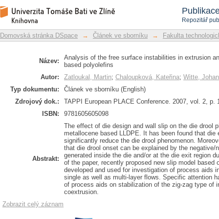
Analysis of the free surface instabili
Repozitář DSpace/Manakin
Publikac
metallocene based polyolefins
Repozitář pub
Domovská stránka DSpace
→
Článek ve sborníku
→
Fakulta technologic
Analysis of the free surface instabilities in extrusion 
Název:
based polyolefins
Autor:
Zatloukal, Martin
;
Chaloupková, Kateřina
;
Witte, Johan
Typ dokumentu:
Článek ve sborníku (English)
Zdrojový dok.:
TAPPI European PLACE Conference. 2007, vol. 2, p. 
ISBN:
9781605605098
The effect of die design and wall slip on the die droo
metallocene based LLDPE. It has been found that die e
significantly reduce the die drool phenomenon. Moreove
that die drool onset can be explained by the negative/
generated inside the die and/or at the die exit region du
Abstrakt:
of the paper, recently proposed new slip model based 
developed and used for investigation of process aids i
single as well as multi-layer flows. Specific attention 
of process aids on stabilization of the zig-zag type of in
coextrusion.
Zobrazit celý záznam