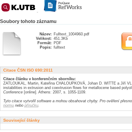
Soubory tohoto záznamu
Název:
Fulltext_1004960.pdf
Velikost:
451.3Kb
Formát:
PDF
Popis:
fulltext
Citace ČSN ISO 690:2011
Citace článku v konferenčním sborníku:
ZATLOUKAL, Martin, Kateřina CHALOUPKOVÁ, Johan D. WITTE a Jiří VLČE
instabilities in extrusion and coextrusion flows for metallocene based polyol
Conference
[online]. Athens: 2007, s. 1055-1109.
Tyto citace vytvořil software a mohou obsahovat chyby. Pro ověření přesnos
normu
nebo
příručku
.
Související články