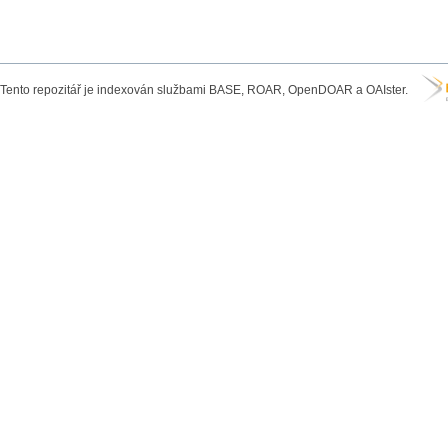
Tento repozitář je indexován službami BASE, ROAR, OpenDOAR a OAIster.