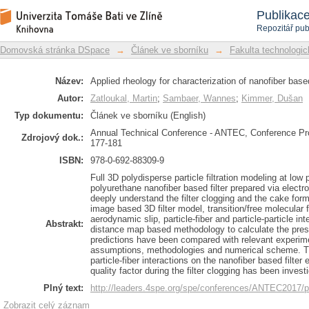
Applied rheology for characterization o
Repozitář DSpace/Manakin
Publikac
Repozitář pub
Domovská stránka DSpace
→
Článek ve sborníku
→
Fakulta technologic
Název:
Applied rheology for characterization of nanofiber based
Autor:
Zatloukal, Martin
;
Sambaer, Wannes
;
Kimmer, Dušan
Typ dokumentu:
Článek ve sborníku (English)
Annual Technical Conference - ANTEC, Conference Pro
Zdrojový dok.:
177-181
ISBN:
978-0-692-88309-9
Full 3D polydisperse particle filtration modeling at lo
polyurethane nanofiber based filter prepared via electr
deeply understand the filter clogging and the cake form
image based 3D filter model, transition/free molecular 
aerodynamic slip, particle-fiber and particle-particle in
Abstrakt:
distance map based methodology to calculate the pres
predictions have been compared with relevant experimen
assumptions, methodologies and numerical scheme. The 
particle-fiber interactions on the nanofiber based filter
quality factor during the filter clogging has been invest
Plný text:
http://leaders.4spe.org/spe/conferences/ANTEC2017/p
Zobrazit celý záznam