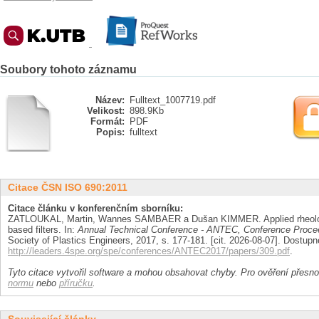
Soubory tohoto záznamu
Název:
Fulltext_1007719.pdf
Velikost:
898.9Kb
Formát:
PDF
Popis:
fulltext
Citace ČSN ISO 690:2011
Citace článku v konferenčním sborníku:
ZATLOUKAL, Martin, Wannes SAMBAER a Dušan KIMMER. Applied rheology f
based filters. In:
Annual Technical Conference - ANTEC, Conference Proce
Society of Plastics Engineers, 2017, s. 177-181. [cit. 2026-08-07]. Dostupn
http://leaders.4spe.org/spe/conferences/ANTEC2017/papers/309.pdf
.
Tyto citace vytvořil software a mohou obsahovat chyby. Pro ověření přesnos
normu
nebo
příručku
.