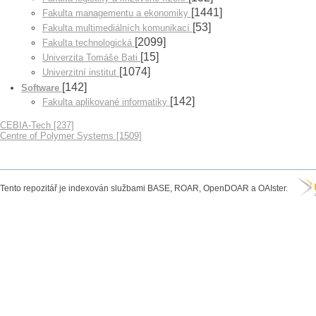
[1441]
Fakulta managementu a ekonomiky
[53]
Fakulta multimediálních komunikací
[2099]
Fakulta technologická
[15]
Univerzita Tomáše Bati
[1074]
Univerzitní institut
[142]
Software
[142]
Fakulta aplikované informatiky
CEBIA-Tech [237]
Centre of Polymer Systems [1509]
Tento repozitář je indexován službami BASE, ROAR, OpenDOAR a OAIster.