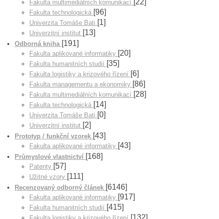
[22]
Fakulta multimediálních komunikací
[96]
Fakulta technologická
[1]
Univerzita Tomáše Bati
[13]
Univerzitní institut
[191]
Odborná kniha
[20]
Fakulta aplikované informatiky
[35]
Fakulta humanitních studií
[6]
Fakulta logistiky a krizového řízení
[86]
Fakulta managementu a ekonomiky
[28]
Fakulta multimediálních komunikací
[14]
Fakulta technologická
[0]
Univerzita Tomáše Bati
[2]
Univerzitní institut
[43]
Prototyp / funkční vzorek
[43]
Fakulta aplikované informatiky
[168]
Průmyslové vlastnictví
[57]
Patenty
[111]
Užitné vzory
[6146]
Recenzovaný odborný článek
[917]
Fakulta aplikované informatiky
[415]
Fakulta humanitních studií
[132]
Fakulta logistiky a krizového řízení