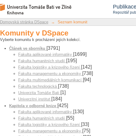
Seznam komunit
Repozitář DSpace/Manakin
Publikac
Repozitář pub
Domovská stránka DSpace
→
Seznam komunit
Komunity v DSpace
Vyberte komunitu k procházení jejích kolekcí.
[3791]
Článek ve sborníku
[1699]
Fakulta aplikované informatiky
[195]
Fakulta humanitních studií
[142]
Fakulta logistiky a krizového řízení
[738]
Fakulta managementu a ekonomiky
[94]
Fakulta multimediálních komunikací
[738]
Fakulta technologická
[1]
Univerzita Tomáše Bati
[184]
Univerzitní institut
[425]
Kapitola v odborné knize
[130]
Fakulta aplikované informatiky
[55]
Fakulta humanitních studií
[33]
Fakulta logistiky a krizového řízení
[75]
Fakulta managementu a ekonomiky