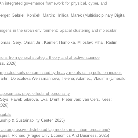
 An integrated governance framework for physical, cyber, and
erger, Gabriel
;
Konček, Martin
;
Hnilica, Marek
(
Multidisciplinary Digital
hogens in the urban environment: Spatial clustering and molecular
Tomáš
;
Šerý, Omar
;
Jiří, Kamler
;
Homolka, Miloslav
;
Plhal, Radim
;
ions from general strategic theory and affective science
ess
,
2026
)
-impacted soils contaminated by heavy metals using pollution indices
artin
;
Doležalová Weissmannová, Helena
;
Adamec, Vladimír
(
Emerald
 aposematic prey: effects of personality
Štys, Pavel
;
Šilarová, Eva
;
Drent, Pieter Jan
;
van Oers, Kees
;
2026
)
spitals
urship & Sustainability Center
,
2025
)
utoregressive distributed lag models in inflation forecasting?
spíšil, Richard
(
Prague Univ Economics And Business
,
2025
)