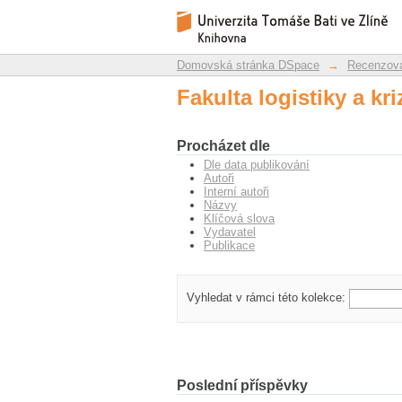
Fakulta logistiky a kr
Repozitář DSpace/Manakin
Domovská stránka DSpace
→
Recenzova
Fakulta logistiky a kr
Procházet dle
Dle data publikování
Autoři
Interní autoři
Názvy
Klíčová slova
Vydavatel
Publikace
Vyhledat v rámci této kolekce:
Poslední příspěvky