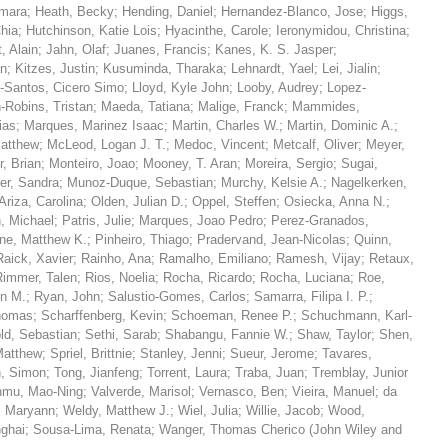
amara
;
Heath, Becky
;
Hending, Daniel
;
Hernandez-Blanco, Jose
;
Higgs,
hia
;
Hutchinson, Katie Lois
;
Hyacinthe, Carole
;
Ieronymidou, Christina
;
, Alain
;
Jahn, Olaf
;
Juanes, Francis
;
Kanes, K. S. Jasper
;
an
;
Kitzes, Justin
;
Kusuminda, Tharaka
;
Lehnardt, Yael
;
Lei, Jialin
;
-Santos, Cicero Simo
;
Lloyd, Kyle John
;
Looby, Audrey
;
Lopez-
-Robins, Tristan
;
Maeda, Tatiana
;
Malige, Franck
;
Mammides,
ias
;
Marques, Marinez Isaac
;
Martin, Charles W.
;
Martin, Dominic A.
;
atthew
;
McLeod, Logan J. T.
;
Medoc, Vincent
;
Metcalf, Oliver
;
Meyer,
r, Brian
;
Monteiro, Joao
;
Mooney, T. Aran
;
Moreira, Sergio
;
Sugai,
er, Sandra
;
Munoz-Duque, Sebastian
;
Murchy, Kelsie A.
;
Nagelkerken,
riza, Carolina
;
Olden, Julian D.
;
Oppel, Steffen
;
Osiecka, Anna N.
;
, Michael
;
Patris, Julie
;
Marques, Joao Pedro
;
Perez-Granados,
ne, Matthew K.
;
Pinheiro, Thiago
;
Pradervand, Jean-Nicolas
;
Quinn,
Raick, Xavier
;
Rainho, Ana
;
Ramalho, Emiliano
;
Ramesh, Vijay
;
Retaux,
Rimmer, Talen
;
Rios, Noelia
;
Rocha, Ricardo
;
Rocha, Luciana
;
Roe,
yn M.
;
Ryan, John
;
Salustio-Gomes, Carlos
;
Samarra, Filipa I. P.
;
Thomas
;
Scharffenberg, Kevin
;
Schoeman, Renee P.
;
Schuchmann, Karl-
ld, Sebastian
;
Sethi, Sarab
;
Shabangu, Fannie W.
;
Shaw, Taylor
;
Shen,
Matthew
;
Spriel, Brittnie
;
Stanley, Jenni
;
Sueur, Jerome
;
Tavares,
n, Simon
;
Tong, Jianfeng
;
Torrent, Laura
;
Traba, Juan
;
Tremblay, Junior
nmu, Mao-Ning
;
Valverde, Marisol
;
Vernasco, Ben
;
Vieira, Manuel
;
da
, Maryann
;
Weldy, Matthew J.
;
Wiel, Julia
;
Willie, Jacob
;
Wood,
nghai
;
Sousa-Lima, Renata
;
Wanger, Thomas Cherico
(
John Wiley and