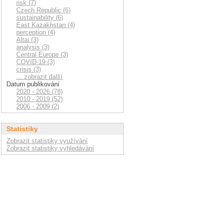
risk (7)
Czech Republic (6)
sustainability (6)
East Kazakhstan (4)
perception (4)
Altai (3)
analysis (3)
Central Europe (3)
COVID-19 (3)
crisis (3)
... zobrazit další
Datum publikování
2020 - 2026 (78)
2010 - 2019 (52)
2006 - 2009 (2)
Statistiky
Zobrazit statistiky využívání
Zobrazit statistiky vyhledávání