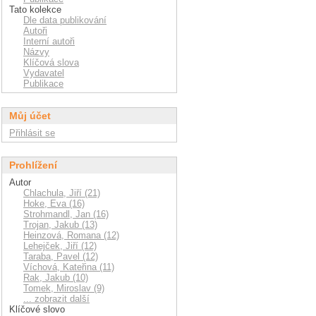
Tato kolekce
Dle data publikování
Autoři
Interní autoři
Názvy
Klíčová slova
Vydavatel
Publikace
Můj účet
Přihlásit se
Prohlížení
Autor
Chlachula, Jiří (21)
Hoke, Eva (16)
Strohmandl, Jan (16)
Trojan, Jakub (13)
Heinzová, Romana (12)
Lehejček, Jiří (12)
Taraba, Pavel (12)
Víchová, Kateřina (11)
Rak, Jakub (10)
Tomek, Miroslav (9)
... zobrazit další
Klíčové slovo