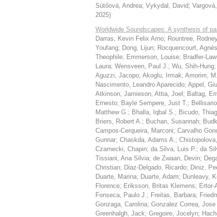
Sütőová, Andrea
;
Vykydal, David
;
Vargová,
2025
)
Worldwide Soundscapes: A synthesis of pa
Darras, Kevin Felix Arno
;
Rountree, Rodney
Youfang
;
Dong, Lijun
;
Rocquencourt, Agnè
Theophile
;
Emmerson, Louise
;
Bradfer-La
Laura
;
Wensveen, Paul J.
;
Wu, Shih-Hung
Aguzzi, Jacopo
;
Akoglu, Irmak
;
Amorim, M.
Nascimento, Leandro Aparecido
;
Appel, Giu
Atkinson, Jamieson
;
Attia, Joel
;
Baltag, E
Ernesto
;
Bayle Sempere, Just T.
;
Bellisari
Matthew G.
;
Bhalla, Iqbal S.
;
Bicudo, Thia
Briers, Robert A.
;
Buchan, Susannah
;
Budk
Campos-Cerqueira, Marconi
;
Carvalho Gonc
Gunnar
;
Chaskda, Adams A.
;
Chistopolova
Czarnecki, Chapin
;
da Silva, Luis P.
;
da Si
Tissiani, Ana Silvia
;
de Zwaan, Devin
;
Dega
Christian
;
Diaz-Delgado, Ricardo
;
Diniz, Pe
Duarte, Marina
;
Duarte, Adam
;
Dunleavy, K
Florence
;
Eriksson, Britas Klemens
;
Ertor-
Fonseca, Paulo J.
;
Freitas, Barbara
;
Fried
Gonzaga, Carolina
;
Gonzalez Correa, Jose
Greenhalgh, Jack
;
Gregoire, Jocelyn
;
Hach