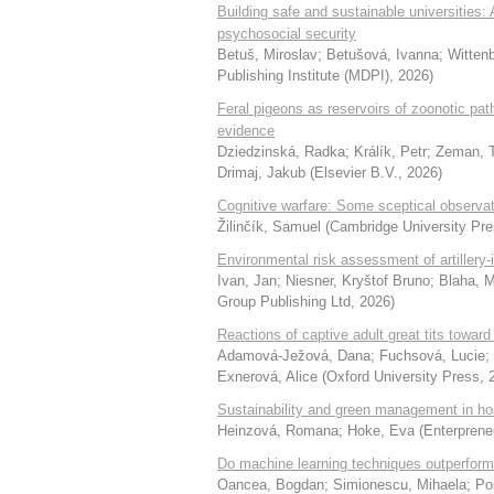
Building safe and sustainable universities:
psychosocial security
Betuš, Miroslav
;
Betušová, Ivanna
;
Wittenb
Publishing Institute (MDPI)
,
2026
)
Feral pigeons as reservoirs of zoonotic pat
evidence
Dziedzinská, Radka
;
Králík, Petr
;
Zeman, 
Drimaj, Jakub
(
Elsevier B.V.
,
2026
)
Cognitive warfare: Some sceptical observat
Žilinčík, Samuel
(
Cambridge University Pr
Environmental risk assessment of artillery
Ivan, Jan
;
Niesner, Kryštof Bruno
;
Blaha, M
Group Publishing Ltd
,
2026
)
Reactions of captive adult great tits toward
Adamová-Ježová, Dana
;
Fuchsová, Lucie
;
Exnerová, Alice
(
Oxford University Press
,
Sustainability and green management in ho
Heinzová, Romana
;
Hoke, Eva
(
Enterprene
Do machine learning techniques outperform a
Oancea, Bogdan
;
Simionescu, Mihaela
;
Po