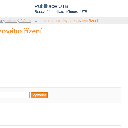
izového řízení
Publikace UTB
Repozitář publikační činnosti UTB
ný odborný článek
→
Fakulta logistiky a krizového řízení
izového řízení