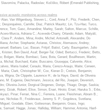
 Slavomíra
;
Palacka, Radoslav
;
Kočiško, Róbert
(
Emerald Publishing
,
ssive acoustic monitoring across realms
 Alan
;
Van Wilgenburg, Steven L.
;
Cord, Anna F.
;
Pitz, Frederik
;
Chen,
s
;
Desjonquères, Camille
;
Diaz, Patrick Mauritz
;
Lin, Tzu-Hao
;
Turco,
wrence, Tom
;
Gasc, Amandine
;
Marley, Sarah
;
Salton, Marcus
;
Schille,
;
Acero-Murcia, Adriana C.
;
Acevedo-Charry, Orlando
;
Adam, Matyáš
;
 Clara P.
;
Anders, Mina
;
Andre, Michel
;
Antonelli, Alexandre
;
Do
lliana
;
Archer, Stephanie
;
Astaras, Christos
;
Atemasov, Andrey
;
manuel
;
Barbaro, Luc
;
Basan, Fritjof
;
Batist, Carly
;
Baumgarten, Julio
o, Kristen
;
Ben David, Asaf
;
Berger-Tal, Oded
;
Bertucci, Frederic
;
Betts,
go
;
Bolgan, Marta
;
Bombaci, Sara
;
Bota, Gerard
;
Boullhesen, Martin
;
a, Michal
;
Burchard, Katie
;
Buscaino, Giuseppa
;
Calvente, Alice
;
alves, Maria Isabel
;
Ceraulo, Maria
;
Cerezo-Araujo, Maite
;
Cerwen,
, Maria
;
Clark, Christopher W.
;
Cox, Kieran D.
;
Cretois, Benjamin
;
lva, Wigna
;
De Clippele, Laurence H.
;
de la Haye, David
;
de Oliveira
no, M. Eugenia
;
Deichmann, Jessica
;
del Rio, Joaquin
;
Devenish,
dro
;
Oliveira-Junior, Dorgival Diogenes
;
Dorigo, Thiago
;
Droge, Saskia
;
erry
;
Dziak, Robert
;
Elise, Simon
;
Enari, Hiroto
;
Enari, Haruka S.
;
Erbs,
Akyazi, Pinar
;
Ferrari, Nina C.
;
Ferreira, Luane
;
Fleishman, Abram B.
;
man, Nicholas R.
;
Froidevaux, Jeremy S. P.
;
Gogoleva, Svetlana
;
 Miguel
;
Goodale, Eben
;
Gottesman, Benjamin
;
Grass, Ingo
;
e, Samuel
;
Hagge, Jonas
;
Halliday, William
;
Hammer, Antonia
;
Hanf-