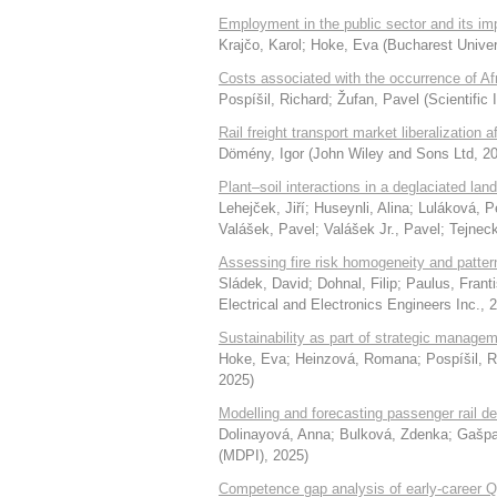
Employment in the public sector and its i
Krajčo, Karol
;
Hoke, Eva
(
Bucharest Univer
Costs associated with the occurrence of Af
Pospíšil, Richard
;
Žufan, Pavel
(
Scientific
Rail freight transport market liberalization 
Dömény, Igor
(
John Wiley and Sons Ltd
,
2
Plant–soil interactions in a deglaciated lan
Lehejček, Jiří
;
Huseynli, Alina
;
Luláková, P
Valášek, Pavel
;
Valášek Jr., Pavel
;
Tejnec
Assessing fire risk homogeneity and patte
Sládek, David
;
Dohnal, Filip
;
Paulus, Frant
Electrical and Electronics Engineers Inc.
,
2
Sustainability as part of strategic managem
Hoke, Eva
;
Heinzová, Romana
;
Pospíšil, 
2025
)
Modelling and forecasting passenger rail d
Dolinayová, Anna
;
Bulková, Zdenka
;
Gašpa
(MDPI)
,
2025
)
Competence gap analysis of early-career Qua