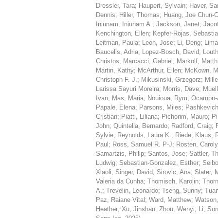
Dressler, Tara
;
Haupert, Sylvain
;
Haver, S
Dennis
;
Hiller, Thomas
;
Huang, Joe Chun-C
Iniunam, Iniunam A.
;
Jackson, Janet
;
Jacot
Kenchington, Ellen
;
Kepfer-Rojas, Sebasti
Leitman, Paula
;
Leon, Jose
;
Li, Deng
;
Lima
Baucells, Adria
;
Lopez-Bosch, David
;
Louth
Christos
;
Marcacci, Gabriel
;
Markolf, Matth
Martin, Kathy
;
McArthur, Ellen
;
McKown, M
Christoph F. J.
;
Mikusinski, Grzegorz
;
Mille
Larissa Sayuri Moreira
;
Morris, Dave
;
Muell
Ivan
;
Mas, Maria
;
Nouioua, Rym
;
Ocampo-A
Papale, Elena
;
Parsons, Miles
;
Pashkevich
Cristian
;
Piatti, Liliana
;
Pichorim, Mauro
;
Pi
John
;
Quintella, Bernardo
;
Radford, Craig
;
Sylvie
;
Reynolds, Laura K.
;
Riede, Klaus
;
Paul
;
Ross, Samuel R. P-J
;
Rosten, Carol
Samartzis, Philip
;
Santos, Jose
;
Sattler, 
Ludwig
;
Sebastian-Gonzalez, Esther
;
Seibo
Xiaoli
;
Singer, David
;
Sirovic, Ana
;
Slater, 
Valeria da Cunha
;
Thomisch, Karolin
;
Thor
A.
;
Trevelin, Leonardo
;
Tseng, Sunny
;
Tua
Paz, Raiane Vital
;
Ward, Matthew
;
Watson
Heather
;
Xu, Jinshan
;
Zhou, Wenyi
;
Li, So