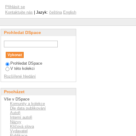
Přihlásit se
Kontaktujte nás
| Jazyk:
čeština
English
Prohledat DSpace
Prohledat DSpace
V této kolekci
Rozšířené hledání
Procházet
Vše v DSpace
Komunity a kolekce
Dle data publikování
Autoři
Interní autoři
Názvy
Klíčová slova
Vydavatel
Publikace