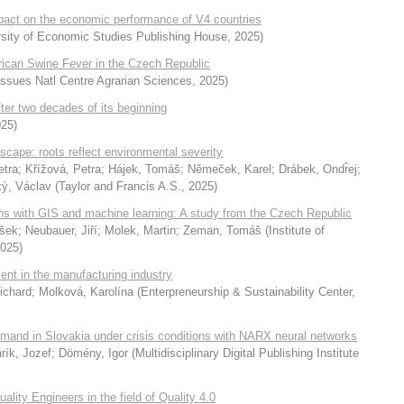
mpact on the economic performance of V4 countries
sity of Economic Studies Publishing House
,
2025
)
rican Swine Fever in the Czech Republic
 Issues Natl Centre Agrarian Sciences
,
2025
)
after two decades of its beginning
025
)
dscape: roots reflect environmental severity
etra
;
Křížová, Petra
;
Hájek, Tomáš
;
Němeček, Karel
;
Drábek, Ondr̂ej
;
ký, Václav
(
Taylor and Francis A.S.
,
2025
)
rns with GIS and machine learning: A study from the Czech Republic
išek
;
Neubauer, Jiří
;
Molek, Martin
;
Zeman, Tomáš
(
Institute of
025
)
ent in the manufacturing industry
Richard
;
Molková, Karolína
(
Enterpreneurship & Sustainability Center
,
emand in Slovakia under crisis conditions with NARX neural networks
rík, Jozef
;
Dömény, Igor
(
Multidisciplinary Digital Publishing Institute
lity Engineers in the field of Quality 4.0