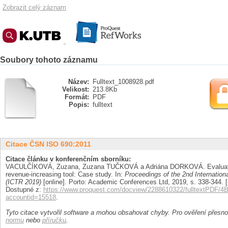
Zobrazit celý záznam
Soubory tohoto záznamu
Název:
Fulltext_1008928.pdf
Velikost:
213.8Kb
Formát:
PDF
Popis:
fulltext
Citace ČSN ISO 690:2011
Citace článku v konferenčním sborníku:
VACULČÍKOVÁ, Zuzana, Zuzana TUČKOVÁ a Adriána DORKOVÁ. Evaluatio
revenue-increasing tool: Case study. In:
Proceedings of the 2nd Internatio
(ICTR 2019)
[online]. Porto: Academic Conferences Ltd, 2019, s. 338-344. 
Dostupné z:
https://www.proquest.com/docview/2288610322/fulltextPDF
accountid=15518
.
Tyto citace vytvořil software a mohou obsahovat chyby. Pro ověření přesnos
normu
nebo
příručku
.