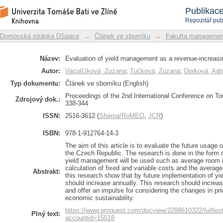
Evaluation of yield management as a r
Repozitář DSpace/Manakin
Publikac
Repozitář pub
Domovská stránka DSpace
→
Článek ve sborníku
→
Fakulta managemen
Název:
Evaluation of yield management as a revenue-increasi
Autor:
Vaculčíková, Zuzana
;
Tučková, Zuzana
;
Dorková, Adr
Typ dokumentu:
Článek ve sborníku (English)
Proceedings of the 2nd International Conference on T
Zdrojový dok.:
338-344
ISSN:
2516-3612 (
Sherpa/RoMEO
,
JCR
)
ISBN:
978-1-912764-14-3
The aim of this article is to evaluate the future usage 
the Czech Republic. The research is done in the form o
yield management will be used such as average room r
calculation of fixed and variable costs and the avera
Abstrakt:
this research show that by future implementation of y
should increase annually. This research should incre
and offer an impulse for considering the changes in pric
economic sustainability.
https://www.proquest.com/docview/2288610322/full
Plný text:
accountid=15518