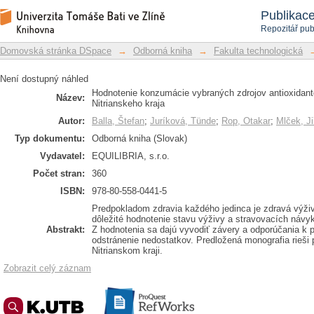
The evaluation of selected sources of p
Repozitář DSpace/Manakin
Publikac
region
Repozitář pub
Domovská stránka DSpace
→
Odborná kniha
→
Fakulta technologická
Není dostupný náhled
Hodnotenie konzumácie vybraných zdrojov antioxidant
Název:
Nitrianskeho kraja
Autor:
Balla, Štefan
;
Juríková, Tünde
;
Rop, Otakar
;
Mlček, Ji
Typ dokumentu:
Odborná kniha (Slovak)
Vydavatel:
EQUILIBRIA, s.r.o.
Počet stran:
360
ISBN:
978-80-558-0441-5
Predpokladom zdravia každého jedinca je zdravá výži
dôležité hodnotenie stavu výživy a stravovacích návy
Abstrakt:
Z hodnotenia sa dajú vyvodiť závery a odporúčania k 
odstránenie nedostatkov. Predložená monografia rieši 
Nitrianskom kraji.
Zobrazit celý záznam