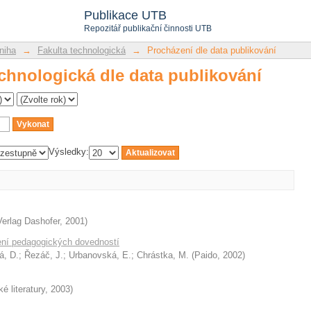
chnologická dle data publikování
Publikace UTB
Repozitář publikační činnosti UTB
niha
→
Fakulta technologická
→
Procházení dle data publikování
chnologická dle data publikování
Výsledky:
Verlag Dashofer
,
2001
)
íjení pedagogických dovedností
á, D.
;
Řezáč, J.
;
Urbanovská, E.
;
Chrástka, M.
(
Paido
,
2002
)
é literatury
,
2003
)