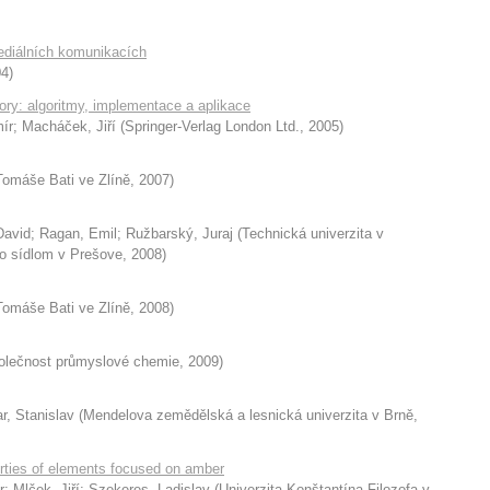
diálních komunikacích
04
)
ory: algoritmy, implementace a aplikace
ír
;
Macháček, Jiří
(
Springer-Verlag London Ltd.
,
2005
)
Tomáše Bati ve Zlíně
,
2007
)
David
;
Ragan, Emil
;
Ružbarský, Juraj
(
Technická univerzita v
zo sídlom v Prešove
,
2008
)
Tomáše Bati ve Zlíně
,
2008
)
olečnost průmyslové chemie
,
2009
)
r, Stanislav
(
Mendelova zemědělská a lesnická univerzita v Brně
,
rties of elements focused on amber
r
;
Mlček, Jiří
;
Szekeres, Ladislav
(
Univerzita Konštantína Filozofa v