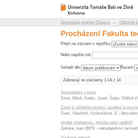
Procházení Fakulta te
Repozitář DSpace/Manakin
Domovská stránka DSpace
→
Odborná k
Procházení Fakulta te
Přejít na záznam v rejstříku:
Nebo napište rok:
Seřadit dle:
Řazení:
Zobrazují se záznamy 1-14 z 14
Termoplasty v praxi
Sova, Miloš
;
Krebs, Josef
;
Šuba, Oldřich
(
Cesty k učitelské profesi: utváření a rozv
Švec, Vlastimil
;
Vyskočilová, E.
;
Nezvalov
Umělá inteligence - hrozba nebo nadějě?
Zelinka, Ivan
(
BEN - nakladatelství technick
Výukové metody