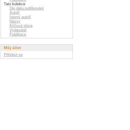
Tato kolekce
Dle data publikování
Autoři
Interní autoři
Názvy
Klíčová slova
Vydavatel
Publikace
Můj účet
Přihlásit se