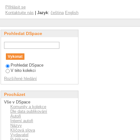
Přihlásit se
Kontaktujte nás
| Jazyk:
čeština
English
Prohledat DSpace
Prohledat DSpace
V této kolekci
Rozšířené hledání
Procházet
Vše v DSpace
Komunity a kolekce
Dle data publikování
Autoři
Interní autoři
Názvy
Klíčová slova
Vydavatel
Publikace