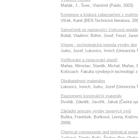
Maňák, J.
;
Švec, Vlastimil
(
Paido
,
2003
)
Komprese a kódová zabezpečení v multime
Vlček, Karel
(
BEN Technická literatura
,
20
Samočinně se nastavující číslicové regulát
Bobál, Vladimír
;
Böhm, Josef
;
Fessl, Jarom
Vrtanie - technologická metoda výroby dier
Jurko, Jozef
;
Lukovics, Imrich
(
Univerzita 
Vstřikování a zpracování plastů
Maňas, Miroslav
;
Staněk, Michal
;
Maňas, 
Košiciach. Fakulta výrobných technológií 
Obrábatelnost materiálov
Lukovics, Imrich
;
Jurko, Jozef
(
Univerzita 
Elastomerní konstrukční materiály
Dvořák, Zdeněk
;
Javořík, Jakub
(
Česká sp
Základní principy výroby tavených sýrů
Buňka, František
;
Buňková, Leona
;
Kráčma
2009
)
Chemical compouunds and biological prope
Juríková, Tünde
;
Balla, Štefan
;
Rop, Otaka