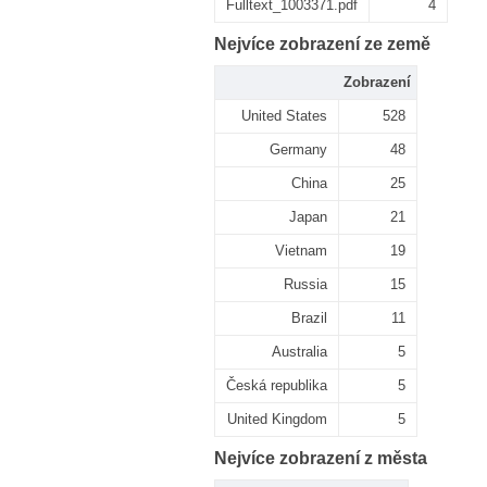
Fulltext_1003371.pdf
4
Nejvíce zobrazení ze země
Zobrazení
United States
528
Germany
48
China
25
Japan
21
Vietnam
19
Russia
15
Brazil
11
Australia
5
Česká republika
5
United Kingdom
5
Nejvíce zobrazení z města