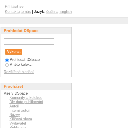
Přihlásit se
Kontaktujte nás
| Jazyk:
čeština
English
Prohledat DSpace
Prohledat DSpace
V této kolekci
Rozšířené hledání
Procházet
Vše v DSpace
Komunity a kolekce
Dle data publikování
Autoři
Interní autoři
Názvy
Klíčová slova
Vydavatel
Publikace