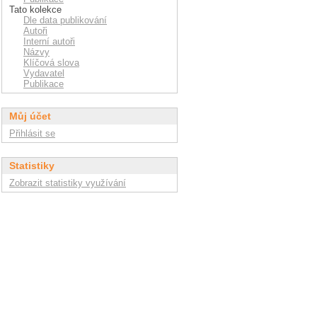
Tato kolekce
Dle data publikování
Autoři
Interní autoři
Názvy
Klíčová slova
Vydavatel
Publikace
Můj účet
Přihlásit se
Statistiky
Zobrazit statistiky využívání