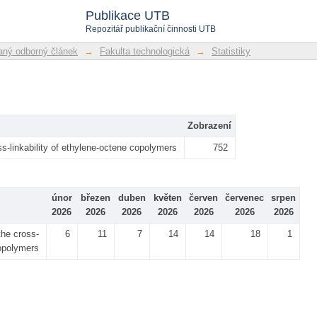
Publikace UTB
Repozitář publikační činnosti UTB
ný odborný článek
→
Fakulta technologická
→
Statistiky
Zobrazení
ss-linkability of ethylene-octene copolymers
752
únor
březen
duben
květen
červen
červenec
srpen
2026
2026
2026
2026
2026
2026
2026
the cross-
6
11
7
14
14
18
1
copolymers