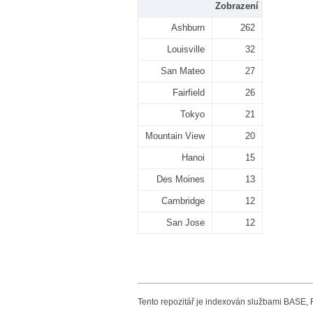
Zobrazení
Ashburn
262
Louisville
32
San Mateo
27
Fairfield
26
Tokyo
21
Mountain View
20
Hanoi
15
Des Moines
13
Cambridge
12
San Jose
12
Tento repozitář je indexován službami BASE