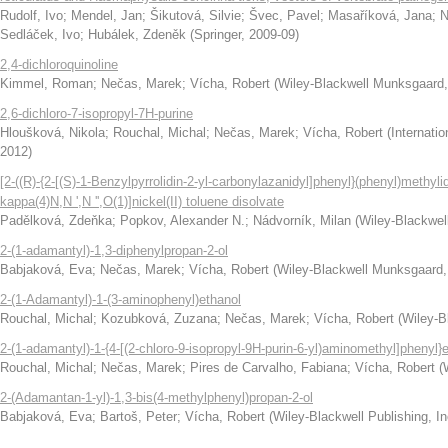
Rudolf, Ivo
;
Mendel, Jan
;
Šikutová, Silvie
;
Švec, Pavel
;
Masaříková, Jana
;
N
Sedláček, Ivo
;
Hubálek, Zdeněk
(
Springer
,
2009-09
)
2,4-dichloroquinoline
Kimmel, Roman
;
Nečas, Marek
;
Vícha, Robert
(
Wiley-Blackwell Munksgaard
2,6-dichloro-7-isopropyl-7H-purine
Hloušková, Nikola
;
Rouchal, Michal
;
Nečas, Marek
;
Vícha, Robert
(
Internatio
2012
)
[2-((R)-{2-[(S)-1-Benzylpyrrolidin-2-yl-carbonylazanidyl]phenyl}(phenyl)methy
kappa(4)N,N ',N '',O(1)]nickel(II) toluene disolvate
Padělková, Zdeňka
;
Popkov, Alexander N.
;
Nádvorník, Milan
(
Wiley-Blackwel
2-(1-adamantyl)-1,3-diphenylpropan-2-ol
Babjaková, Eva
;
Nečas, Marek
;
Vícha, Robert
(
Wiley-Blackwell Munksgaard
2-(1-Adamantyl)-1-(3-aminophenyl)ethanol
Rouchal, Michal
;
Kozubková, Zuzana
;
Nečas, Marek
;
Vícha, Robert
(
Wiley-B
2-(1-adamantyl)-1-{4-[(2-chloro-9-isopropyl-9H-purin-6-yl)aminomethyl]phenyl
Rouchal, Michal
;
Nečas, Marek
;
Pires de Carvalho, Fabiana
;
Vícha, Robert
(
2-(Adamantan-1-yl)-1,3-bis(4-methylphenyl)propan-2-ol
Babjaková, Eva
;
Bartoš, Peter
;
Vícha, Robert
(
Wiley-Blackwell Publishing, In