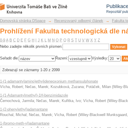
Prohlížení Fakulta technologická dle n
Repozitář DSpace/Manakin
Publikac
Repozitář pub
Domovská stránka DSpace
→
Recenzovaný odborný článek
→
Fakulta t
Prohlížení Fakulta technologická dle n
0-9
A
B
C
D
E
F
G
H
I
J
K
L
M
N
O
P
Q
R
S
T
U
V
W
X
Y
Z
Nebo zadejte několik prvních písmen:
Seřadit dle:
Řazení:
Výsledky:
Zobrazují se záznamy 1-20 z 2099
1-(1-adamantylamino)ethylideneoxonium methansulphonate
Vícha, Robert
;
Nečas, Marek
;
Kozubková, Zuzana
;
Potáček, Milan
(
Wiley-Bl
1-(1-Adamantylmethyl)-1H-benzimidazole
Černochová, Jarmila
;
Nečas, Marek
;
Kuřitka, Ivo
;
Vícha, Robert
(
Wiley-Black
1-(2-phenylethyl)adamantane
Rouchal, Michal
;
Nečas, Marek
;
Vícha, Robert
(
Wiley-Blackwell Munksgaard
1-(bromo-meth-yl)adamantane