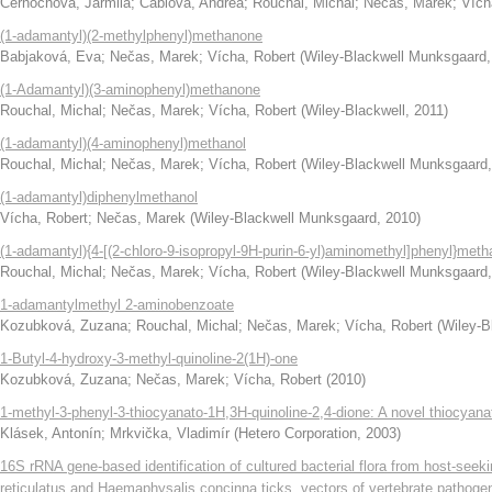
Černochová, Jarmila
;
Čablová, Andrea
;
Rouchal, Michal
;
Nečas, Marek
;
Vích
(1-adamantyl)(2-methylphenyl)methanone
Babjaková, Eva
;
Nečas, Marek
;
Vícha, Robert
(
Wiley-Blackwell Munksgaard
(1-Adamantyl)(3-aminophenyl)methanone
Rouchal, Michal
;
Nečas, Marek
;
Vícha, Robert
(
Wiley-Blackwell
,
2011
)
(1-adamantyl)(4-aminophenyl)methanol
Rouchal, Michal
;
Nečas, Marek
;
Vícha, Robert
(
Wiley-Blackwell Munksgaard
(1-adamantyl)diphenylmethanol
Vícha, Robert
;
Nečas, Marek
(
Wiley-Blackwell Munksgaard
,
2010
)
(1-adamantyl){4-[(2-chloro-9-isopropyl-9H-purin-6-yl)aminomethyl]phenyl}met
Rouchal, Michal
;
Nečas, Marek
;
Vícha, Robert
(
Wiley-Blackwell Munksgaard
1-adamantylmethyl 2-aminobenzoate
Kozubková, Zuzana
;
Rouchal, Michal
;
Nečas, Marek
;
Vícha, Robert
(
Wiley-B
1-Butyl-4-hydroxy-3-methyl-quinoline-2(1H)-one
Kozubková, Zuzana
;
Nečas, Marek
;
Vícha, Robert
(
2010
)
1-methyl-3-phenyl-3-thiocyanato-1H,3H-quinoline-2,4-dione: A novel thiocyana
Klásek, Antonín
;
Mrkvička, Vladimír
(
Hetero Corporation
,
2003
)
16S rRNA gene-based identification of cultured bacterial flora from host-seek
reticulatus and Haemaphysalis concinna ticks, vectors of vertebrate pathoge