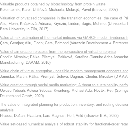
Valuable products obtained by biotechnology from protein waste
Kolomazník, Karel
;
Uhlířová, Michaela
;
Mokrejš, Pavel
(
Elsevier
,
2007
)
Valuation of privatized companies in the transition economies: the case of Pris
Aliu, Florin
;
Knápková, Adriana
;
Kryeziu, Liridon
;
Bagis, Mehmet
(
Univerzita
Bata University in Zlín
,
2017
)
Value at risk estimation of the market indexes via GARCH model: Evidence f
Çera, Gentjan
;
Aliu, Florin
;
Cera, Edmond
(
Varazdin Development & Entrepre
Value chain creation process from the perspective of virtual enterprise
Chodúr, Miroslav
;
Pálka, Přemysl
;
Palíková, Kateřina
(
Danube Adria Associat
Manufacturing, DAAAM
,
2010
)
Value chain of virtual enterprise - possible modern management concepts and v
Januška, Martin
;
Pálka, Přemysl
;
Šulová, Dagmar
;
Chodúr, Miroslav
(
D A A A
Value creation through social media marketing: A threat to sustainability per
Owusu Yeboah, Adwoa Yeboaa
;
Kwarteng, Michael Adu
;
Novák, Petr
(
Spring
Deutschland GmbH
,
2020
)
The value of integrated planning for production, inventory, and routing decis
analysis
Hrabec, Dušan
;
Hvattum, Lars Magnus
;
Hoff, Arild
(
Elsevier B.V.
,
2022
)
Value set-based numerical analysis of robust stability for fractional-order ret