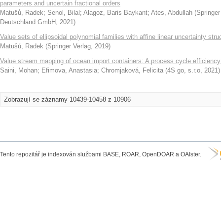
parameters and uncertain fractional orders
Matušů, Radek
;
Senol, Bilal
;
Alagoz, Baris Baykant
;
Ates, Abdullah
(
Springe
Deutschland GmbH
,
2021
)
Value sets of ellipsoidal polynomial families with affine linear uncertainty stru
Matušů, Radek
(
Springer Verlag
,
2019
)
Value stream mapping of ocean import containers: A process cycle efficiency
Saini, Mohan
;
Efimova, Anastasia
;
Chromjaková, Felicita
(
4S go, s.r.o
,
2021
)
Zobrazují se záznamy 10439-10458 z 10906
Tento repozitář je indexován službami BASE, ROAR, OpenDOAR a OAIster.