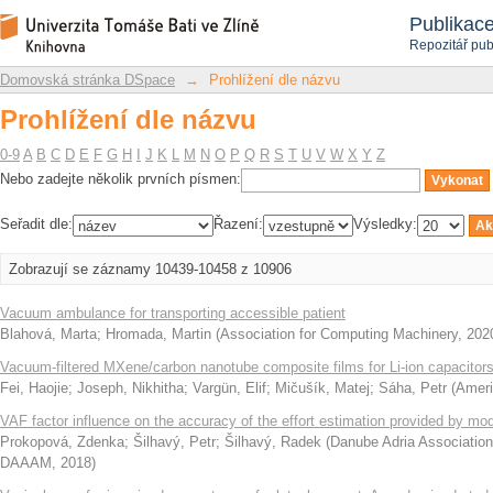
Prohlížení dle názvu
Repozitář DSpace/Manakin
Publikac
Repozitář pub
Domovská stránka DSpace
→
Prohlížení dle názvu
Prohlížení dle názvu
0-9
A
B
C
D
E
F
G
H
I
J
K
L
M
N
O
P
Q
R
S
T
U
V
W
X
Y
Z
Nebo zadejte několik prvních písmen:
Seřadit dle:
Řazení:
Výsledky:
Zobrazují se záznamy 10439-10458 z 10906
Vacuum ambulance for transporting accessible patient
Blahová, Marta
;
Hromada, Martin
(
Association for Computing Machinery
,
202
Vacuum-filtered MXene/carbon nanotube composite films for Li-ion capacitor
Fei, Haojie
;
Joseph, Nikhitha
;
Vargün, Elif
;
Mičušík, Matej
;
Sáha, Petr
(
Ameri
VAF factor influence on the accuracy of the effort estimation provided by mo
Prokopová, Zdenka
;
Šilhavý, Petr
;
Šilhavý, Radek
(
Danube Adria Association
DAAAM
,
2018
)