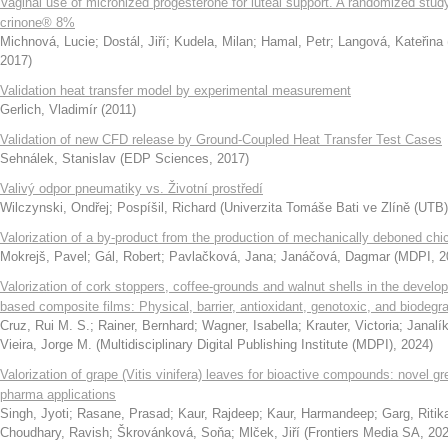
Vaginal use of micronized progesterone for luteal support. A randomized stu
crinone® 8%
Michnová, Lucie
;
Dostál, Jiří
;
Kudela, Milan
;
Hamal, Petr
;
Langová, Kateřina
2017
)
Validation heat transfer model by experimental measurement
Gerlich, Vladimír
(
2011
)
Validation of new CFD release by Ground-Coupled Heat Transfer Test Cases
Sehnálek, Stanislav
(
EDP Sciences
,
2017
)
Valivý odpor pneumatiky vs. Životní prostředí
Wilczynski, Ondřej
;
Pospíšil, Richard
(
Univerzita Tomáše Bati ve Zlíně (UTB)
Valorization of a by-product from the production of mechanically deboned chic
Mokrejš, Pavel
;
Gál, Robert
;
Pavlačková, Jana
;
Janáčová, Dagmar
(
MDPI
,
2
Valorization of cork stoppers, coffee-grounds and walnut shells in the develo
based composite films: Physical, barrier, antioxidant, genotoxic, and biodegra
Cruz, Rui M. S.
;
Rainer, Bernhard
;
Wagner, Isabella
;
Krauter, Victoria
;
Janalí
Vieira, Jorge M.
(
Multidisciplinary Digital Publishing Institute (MDPI)
,
2024
)
Valorization of grape (Vitis vinifera) leaves for bioactive compounds: novel g
pharma applications
Singh, Jyoti
;
Rasane, Prasad
;
Kaur, Rajdeep
;
Kaur, Harmandeep
;
Garg, Ritik
Choudhary, Ravish
;
Škrovánková, Soňa
;
Mlček, Jiří
(
Frontiers Media SA
,
20