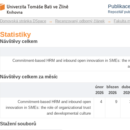
Statistiky
Repozitář DSpace/Manakin
Publikac
Repozitář pub
Domovská stránka DSpace
→
Recenzovaný odborný článek
→
Fakulta 
Statistiky
Návštěvy celkem
Commitment-based HRM and inbound open innovation in SMEs: the role
a
Návštěvy celkem za měsíc
únor
březen
dub
2026
2026
202
Commitment-based HRM and inbound open
4
9
innovation in SMEs: the role of organizational trust
and developmental culture
Stažení souborů