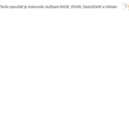
Tento repozitář je indexován službami BASE, ROAR, OpenDOAR a OAIster.