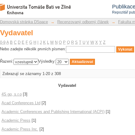
Vydavatel
Repozitář DSpace/Manakin
Publikac
Repozitář pub
Domovská stránka DSpace
→
Recenzovaný odborný článek
→
Fakulta 
Vydavatel
0-9
A
B
C
D
E
F
G
H
I
J
K
L
M
N
O
P
Q
R
S
T
U
V
W
X
Y
Z
Nebo zadejte několik prvních písmen:
Řazení:
Výsledky:
Zobrazují se záznamy 1-20 z 308
Vydavatel
4S go, s.r.o
[3]
Acad Conferences Ltd
[2]
Academic Conferences and Publishing International (ACPI)
[1]
Academic Press
[1]
Academic Press Inc.
[2]