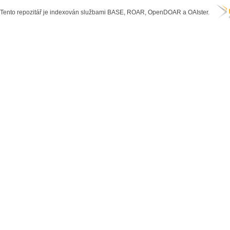
Tento repozitář je indexován službami BASE, ROAR, OpenDOAR a OAIster.