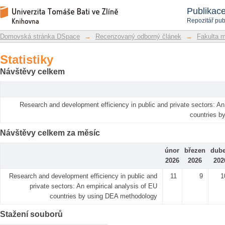
Statistiky
Repozitář DSpace/Manakin
Publikac
Repozitář pub
Domovská stránka DSpace
→
Recenzovaný odborný článek
→
Fakulta 
Statistiky
Návštěvy celkem
Research and development efficiency in public and private sectors: An
countries b
Návštěvy celkem za měsíc
únor
březen
dub
2026
2026
202
Research and development efficiency in public and
11
9
1
private sectors: An empirical analysis of EU
countries by using DEA methodology
Stažení souborů