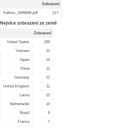
Zobrazení
Fulltext_1009899.pdf
217
Nejvíce zobrazení ze země
Zobrazení
United States
290
Vietnam
22
Japan
14
China
12
Germany
12
United Kingdom
11
Latvia
10
Netherlands
10
Brazil
9
France
7