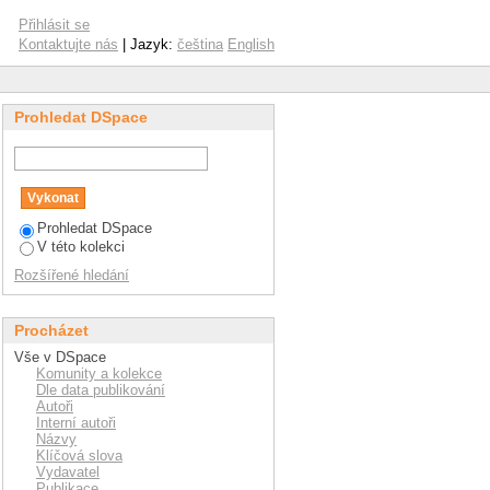
Přihlásit se
Kontaktujte nás
| Jazyk:
čeština
English
Prohledat DSpace
Prohledat DSpace
V této kolekci
Rozšířené hledání
Procházet
Vše v DSpace
Komunity a kolekce
Dle data publikování
Autoři
Interní autoři
Názvy
Klíčová slova
Vydavatel
Publikace