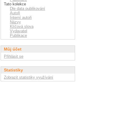
Tato kolekce
Dle data publikování
Autoři
Interní autoři
Názvy
Klíčová slova
Vydavatel
Publikace
Můj účet
Přihlásit se
Statistiky
Zobrazit statistiky využívání