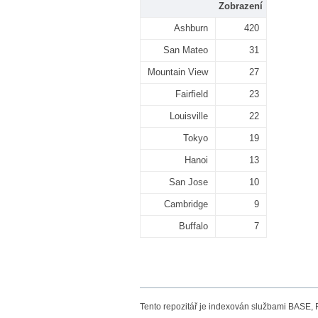
Zobrazení
Ashburn
420
San Mateo
31
Mountain View
27
Fairfield
23
Louisville
22
Tokyo
19
Hanoi
13
San Jose
10
Cambridge
9
Buffalo
7
Tento repozitář je indexován službami BASE