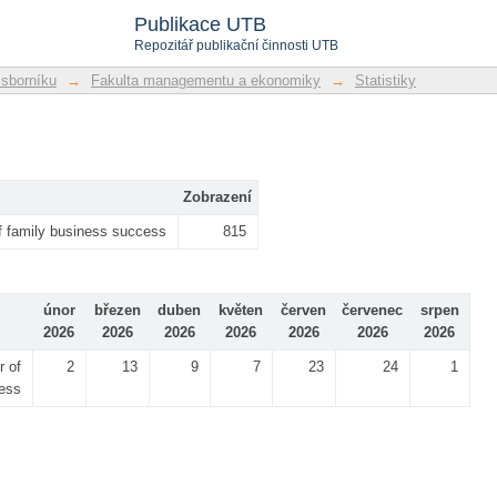
Publikace UTB
Repozitář publikační činnosti UTB
 sborníku
→
Fakulta managementu a ekonomiky
→
Statistiky
Zobrazení
of family business success
815
únor
březen
duben
květen
červen
červenec
srpen
2026
2026
2026
2026
2026
2026
2026
r of
2
13
9
7
23
24
1
cess