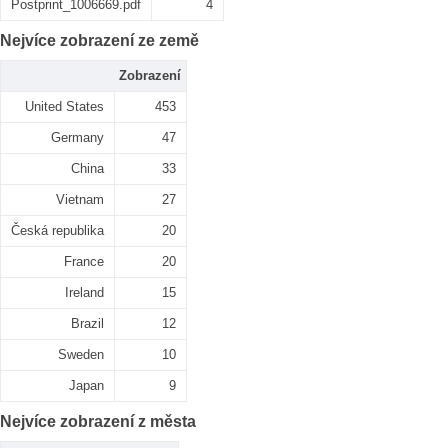
Postprint_1006669.pdf
4
Nejvíce zobrazení ze země
Zobrazení
United States
453
Germany
47
China
33
Vietnam
27
Česká republika
20
France
20
Ireland
15
Brazil
12
Sweden
10
Japan
9
Nejvíce zobrazení z města