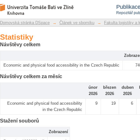
Statistiky
Repozitář DSpace/Manakin
Publikac
Repozitář pub
Domovská stránka DSpace
→
Článek ve sborníku
→
Fakulta logistiky a 
Statistiky
Návštěvy celkem
Zobraze
Economic and physical food accessibility in the Czech Republic
74
Návštěvy celkem za měsíc
únor
březen
duben
2026
2026
2026
Economic and physical food accessibility
9
19
6
in the Czech Republic
Stažení souborů
Zobrazení