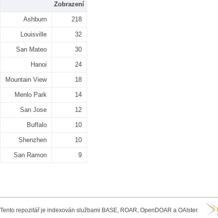
Zobrazení
Ashburn
218
Louisville
32
San Mateo
30
Hanoi
24
Mountain View
18
Menlo Park
14
San Jose
12
Buffalo
10
Shenzhen
10
San Ramon
9
Tento repozitář je indexován službami BASE, ROAR, OpenDOAR a OAIster.