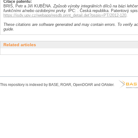
Citace patentu:
BRIŠ, Petr a Jiří KUBĚNA.
Způsob výroby integrálních dílců na bázi lehč
funkčními a/nebo ozdobnými prvky.
IPC: . Česká republika. Patentový spi
https://isdv.upv.cz/webapp/resdb.print_detail.det?pspis=PT/2012-120
.
These citations are software generated and may contain errors. To verify a
guide.
Related articles
This repository is indexed by BASE, ROAR, OpenDOAR and OAIster.