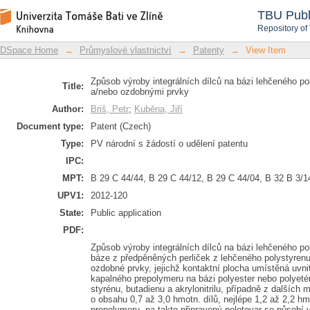
Způsob výroby integrálních dílců na 
DSpace Repository
TBU Publ
funkčními a/nebo ozdobnými prvky
Repository of
DSpace Home
→
Průmyslové vlastnictví
→
Patenty
→
View Item
Způsob výroby integrálních dílců na bázi lehčeného p
Title:
a/nebo ozdobnými prvky
Author:
Briš, Petr
;
Kuběna, Jiří
Document type:
Patent (Czech)
Type:
PV národní s žádostí o udělení patentu
IPC:
MPT:
B 29 C 44/44, B 29 C 44/12, B 29 C 44/04, B 32 B 3/1
UPV1:
2012-120
State:
Public application
PDF:
Způsob výroby integrálních dílců na bázi lehčeného po
báze z předpěněných perliček z lehčeného polystyrenu
ozdobné prvky, jejichž kontaktní plocha umístěná uvn
kapalného prepolymeru na bázi polyester nebo polyeté
styrénu, butadienu a akrylonitrilu, případně z dalš
o obsahu 0,7 až 3,0 hmotn. dílů, nejlépe 1,2 až 2,2 hm
prepolymeru, na takto připravený polotovar se působí 