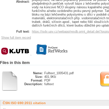
Abstract:
předpěněných perliček vytvoří báze z lehčeného poly
vody na koncové NCO skupiny nánosu kapalného prepo
funkčního a/nebo ozdobného prvku pevný polymer. Tat
bloku na bázi lehčeného polystyrénu s dílci v podobě
materiálů, elektroinstalačních příp. vodoinstalačních 
trubek, drátů, síťovin apod., tapet nebo fólií sloužící
dalších funkčních dílců, které budou důležité pro uplatn
Full text:
https://isdv.upv.cz/webapp/resdb.print_detail.det?psp
Show full item record
Files in this item
Name:
Fulltext_1005431.pdf
Size:
401.9Kb
Format:
PDF
Description:
fulltext
ČSN ISO 690:2011 citation