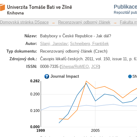
Babyboxy v České Republice - Jak dál
Repozitář DSpace/Manakin
Publikac
Repozitář pub
Domovská stránka DSpace
→
Recenzovaný odborný článek
→
Fakulta 
Název:
Babyboxy v České Republice - Jak dál?
Autor:
Slaný, Jaroslav
;
Schneiberg, František
Typ dokumentu:
Recenzovaný odborný článek (Czech)
Zdrojový dok.:
Časopis lékařů českých. 2011, vol. 150, issue 11, p. 
ISSN:
0008-7335 (
Sherpa/RoMEO
,
JCR
)
Journal Impact
SN
0.282
0.200
0.100
0.000
1999
2005