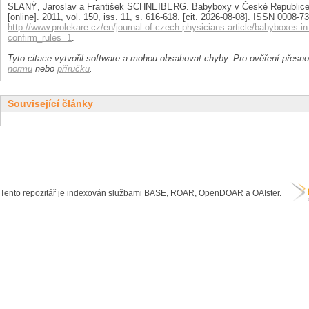
SLANÝ, Jaroslav a František SCHNEIBERG. Babyboxy v České Republice 
[online]. 2011, vol. 150, iss. 11, s. 616-618. [cit. 2026-08-08]. ISSN 0008-
http://www.prolekare.cz/en/journal-of-czech-physicians-article/babyboxes-i
confirm_rules=1
.
Tyto citace vytvořil software a mohou obsahovat chyby. Pro ověření přesnos
normu
nebo
příručku
.
Související články
Tento repozitář je indexován službami BASE, ROAR, OpenDOAR a OAIster.