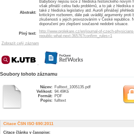
Babyboxy nejsou sice z hlediska historického novým 
však přináší celou řadu problémů, a to jak z hlediska o
také z hlediska legislativy atd. Auroři přinášejí přehl
Abstrakt:
kritickým rozborem, dále pak uvádějí argumenty proti
zkušenosti s jejich provozováním v České republice. N
doporučení pro zlepšení současné nedobré situace.
http://www.prolekare.cz/en/journal-of-czech-physicians
Plný text:
republic-what-next-36576?confirm_rules=1
Zobrazit celý záznam
Soubory tohoto záznamu
Název:
Fulltext_1005135.pdf
Velikost:
94.49Kb
Formát:
PDF
Popis:
fulltext
Citace ČSN ISO 690:2011
Citace článku v časopise: