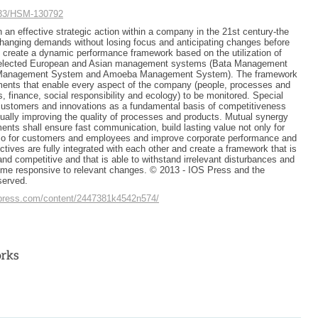
3233/HSM-130792
h an effective strategic action within a company in the 21st century-the
 changing demands without losing focus and anticipating changes before
to create a dynamic performance framework based on the utilization of
 selected European and Asian management systems (Bata Management
Management System and Amoeba Management System). The framework
ements that enable every aspect of the company (people, processes and
, finance, social responsibility and ecology) to be monitored. Special
customers and innovations as a fundamental basis of competitiveness
inually improving the quality of processes and products. Mutual synergy
ments shall ensure fast communication, build lasting value not only for
so for customers and employees and improve corporate performance and
ectives are fully integrated with each other and create a framework that is
and competitive and that is able to withstand irrelevant disturbances and
time responsive to relevant changes. © 2013 - IOS Press and the
eserved.
apress.com/content/2447381k4542n574/