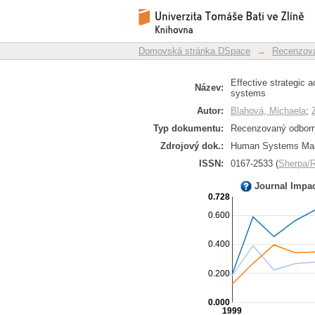
Effective strategic
Repozitář DSpace/Manakin
management systems
Domovská stránka DSpace
→
Recenzova
Effective strategic
Název:
systems
Autor:
Blahová, Michaela
;
Typ dokumentu:
Recenzovaný odborný
Zdrojový dok.:
Human Systems Manag
ISSN:
0167-2533 (
Sherpa
Journal Impa
0.728
0.600
0.400
0.200
0.000
1999