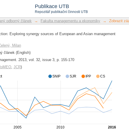
 action: Exploring synergy sources o
Publikace UTB
Repozitář publikační činnosti UTB
ný odborný článek
→
Fakulta managementu a ekonomiky
→
Zobrazit z
 action: Exploring synergy sources of European and Asian management
Zelený, Milan
 článek (English)
ement. 2013, vol. 32, issue 3, p. 155-170
/RoMEO
,
JCR
)
ct
SNIP
SJR
IPP
CS
2005
2010
2016