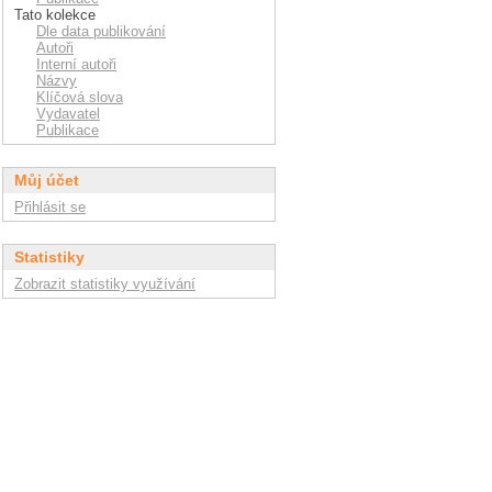
Tato kolekce
Dle data publikování
Autoři
Interní autoři
Názvy
Klíčová slova
Vydavatel
Publikace
Můj účet
Přihlásit se
Statistiky
Zobrazit statistiky využívání