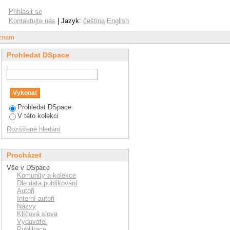
f European and Asian
Přihlásit se
Kontaktujte nás
| Jazyk:
čeština
English
áznam
Prohledat DSpace
Prohledat DSpace
V této kolekci
Rozšířené hledání
Procházet
Vše v DSpace
Komunity a kolekce
Dle data publikování
Autoři
Interní autoři
Názvy
Klíčová slova
Vydavatel
Publikace