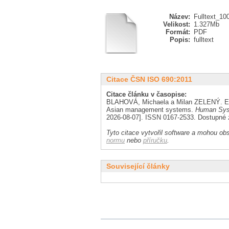
Název:
Fulltext_10
Velikost:
1.327Mb
Formát:
PDF
Popis:
fulltext
Citace ČSN ISO 690:2011
Citace článku v časopise:
BLAHOVÁ, Michaela a Milan ZELENÝ. Effe
Asian management systems.
Human Sys
2026-08-07]. ISSN 0167-2533. Dostupné
Tyto citace vytvořil software a mohou obs
normu
nebo
příručku
.
Související články