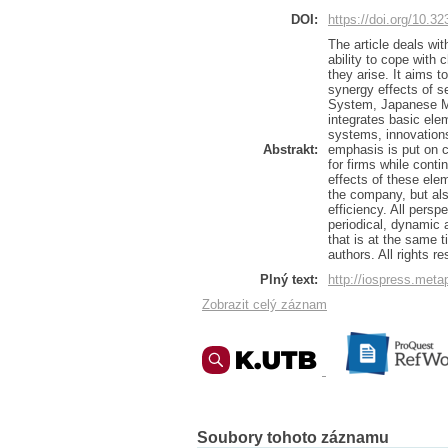
DOI:
https://doi.org/10.
The article deals wit
ability to cope with
they arise. It aims 
synergy effects of
System, Japanese 
integrates basic el
systems, innovations
Abstrakt:
emphasis is put on 
for firms while cont
effects of these ele
the company, but al
efficiency. All persp
periodical, dynamic 
that is at the same 
authors. All rights r
Plný text:
http://iospress.met
Zobrazit celý záznam
Soubory tohoto záznamu