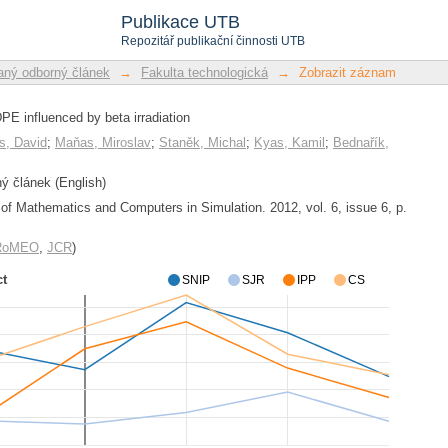
 influenced by beta irradiation
Publikace UTB
Repozitář publikační činnosti UTB
ný odborný článek
→
Fakulta technologická
→
Zobrazit záznam
E influenced by beta irradiation
s, David
;
Maňas, Miroslav
;
Staněk, Michal
;
Kyas, Kamil
;
Bednařík,
 článek (English)
l of Mathematics and Computers in Simulation. 2012, vol. 6, issue 6, p.
/RoMEO
,
JCR
)
ct
SNIP
SJR
IPP
CS