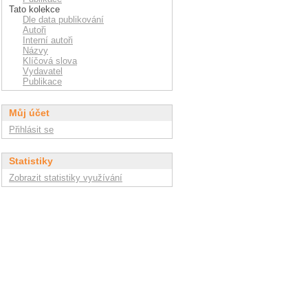
Tato kolekce
Dle data publikování
Autoři
Interní autoři
Názvy
Klíčová slova
Vydavatel
Publikace
Můj účet
Přihlásit se
Statistiky
Zobrazit statistiky využívání