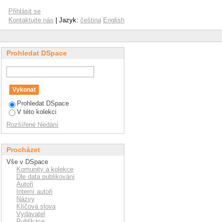
Přihlásit se
Kontaktujte nás
| Jazyk:
čeština
English
Prohledat DSpace
Prohledat DSpace
V této kolekci
Rozšířené hledání
Procházet
Vše v DSpace
Komunity a kolekce
Dle data publikování
Autoři
Interní autoři
Názvy
Klíčová slova
Vydavatel
Publikace