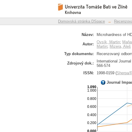
Microhardness of HDPE
Repozitář DSpace/Manakin
Domovská stránka DSpace
→
Recenzova
Název:
Microhardness of HDP
Ovsík, Martin
;
Maňa
Autor:
Martin
;
Mizera, Aleš
Typ dokumentu:
Recenzovaný odborný
International Journa
Zdrojový dok.:
566-574
ISSN:
1998-0159 (
Sherpa
Journal Impa
1.090
1.000
0.800
0.600
0.400
0.200
0.000