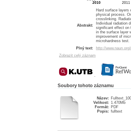
2010
2011
Hard surface layers 
physical process. On
crosslinking. Radiat
Individual radiatio
Abstrakt:
significant effect o
in the surface layer
improvement of micr
microhardness test.
Plný text:
http://www.naun.org
Zobrazit celý záznam
Soubory tohoto záznamu
Název:
Fulltext_10
Velikost:
1.470Mb
Formát:
PDF
Popis:
fulltext