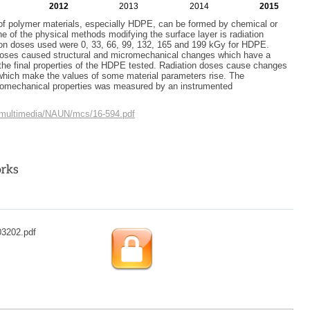
2012
2013
2014
2015
of polymer materials, especially HDPE, can be formed by chemical or
e of the physical methods modifying the surface layer is radiation
ion doses used were 0, 33, 66, 99, 132, 165 and 199 kGy for HDPE.
n doses caused structural and micromechanical changes which have a
n the final properties of the HDPE tested. Radiation doses cause changes
 which make the values of some material parameters rise. The
omechanical properties was measured by an instrumented
/multimedia/NAUN/mcs/16-594.pdf
03202.pdf