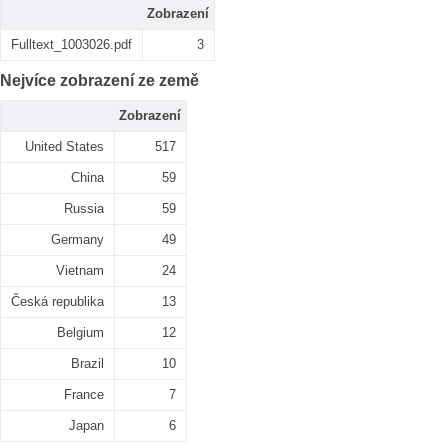
Zobrazení
Fulltext_1003026.pdf
3
Nejvíce zobrazení ze země
Zobrazení
United States
517
China
59
Russia
59
Germany
49
Vietnam
24
Česká republika
13
Belgium
12
Brazil
10
France
7
Japan
6