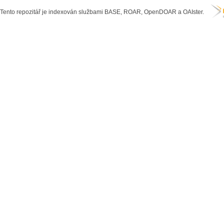
Tento repozitář je indexován službami BASE, ROAR, OpenDOAR a OAIster.