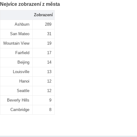
Nejvíce zobrazení z města
Zobrazení
Ashburn
289
San Mateo
31
Mountain View
19
Fairfield
17
Beijing
14
Louisville
13
Hanoi
12
Seattle
12
Beverly Hills
9
Cambridge
8