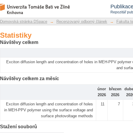
Statistiky
Repozitář DSpace/Manakin
Publikac
Repozitář pub
Domovská stránka DSpace
→
Recenzovaný odborný článek
→
Fakulta t
Statistiky
Návštěvy celkem
Exciton diffusion length and concentration of holes in MEH-PPV polymer 
and surf
Návštěvy celkem za měsíc
únor
březen
dub
2026
2026
202
Exciton diffusion length and concentration of holes
11
7
in MEH-PPV polymer using the surface voltage and
surface photovoltage methods
Stažení souborů