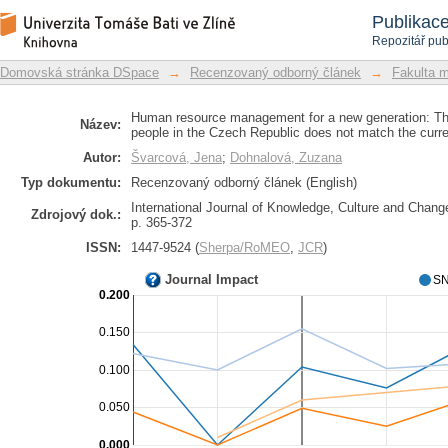
Human resource management for a new
Repozitář DSpace/Manakin
Publikac
of young people in the Czech Republi
Repozitář pub
Demands
Domovská stránka DSpace
→
Recenzovaný odborný článek
→
Fakulta 
Human resource management for a new generation: The 
Název:
people in the Czech Republic does not match the cur
Autor:
Švarcová, Jena
;
Dohnalová, Zuzana
Typ dokumentu:
Recenzovaný odborný článek (English)
International Journal of Knowledge, Culture and Chang
Zdrojový dok.:
p. 365-372
ISSN:
1447-9524 (
Sherpa/RoMEO
,
JCR
)
Journal Impact
SN
0.200
0.150
0.100
0.050
0.000