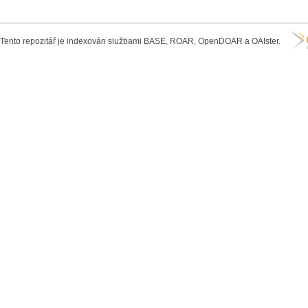
Tento repozitář je indexován službami BASE, ROAR, OpenDOAR a OAIster.