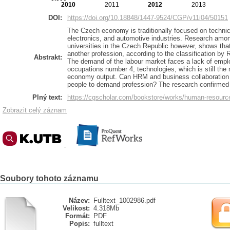
2010
2011
2012
2013
DOI:
https://doi.org/10.18848/1447-9524/CGP/v11i04/50151
The Czech economy is traditionally focused on technica
electronics, and automotive industries. Research amo
universities in the Czech Republic however, shows tha
another profession, according to the classification by 
Abstrakt:
The demand of the labour market faces a lack of emplo
occupations number 4, technologies, which is still the
economy output. Can HRM and business collaboration wi
people to demand profession? The research confirmed
Plný text:
https://cgscholar.com/bookstore/works/human-resourc
Zobrazit celý záznam
Soubory tohoto záznamu
Název:
Fulltext_1002986.pdf
Velikost:
4.318Mb
Formát:
PDF
Popis:
fulltext