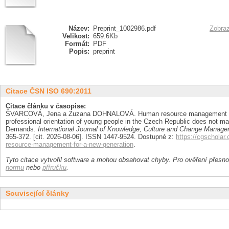
Název:
Preprint_1002986.pdf
Zobraz
Velikost:
659.6Kb
Formát:
PDF
Popis:
preprint
Citace ČSN ISO 690:2011
Citace článku v časopise:
ŠVARCOVÁ, Jena a Zuzana DOHNALOVÁ. Human resource management for
professional orientation of young people in the Czech Republic does not ma
Demands.
International Journal of Knowledge, Culture and Change Manag
365-372. [cit. 2026-08-06]. ISSN 1447-9524. Dostupné z:
https://cgschola
resource-management-for-a-new-generation
.
Tyto citace vytvořil software a mohou obsahovat chyby. Pro ověření přesnos
normu
nebo
příručku
.
Související články