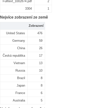
Fulltext_1002874.pdf
2
3304
1
Nejvíce zobrazení ze země
Zobrazení
United States
476
Germany
59
China
26
Česká republika
17
Vietnam
13
Russia
10
Brazil
8
Japan
8
France
6
Australia
5