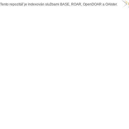
Tento repozitář je indexován službami BASE, ROAR, OpenDOAR a OAIster.