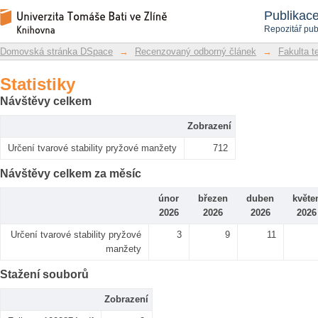
Statistiky
Repozitář DSpace/Manakin
Publikac
Repozitář pub
Domovská stránka DSpace
→
Recenzovaný odborný článek
→
Fakulta t
Statistiky
Návštěvy celkem
Zobrazení
Určení tvarové stability pryžové manžety
712
Návštěvy celkem za měsíc
únor
březen
duben
květe
2026
2026
2026
2026
Určení tvarové stability pryžové
3
9
11
manžety
Stažení souborů
Zobrazení