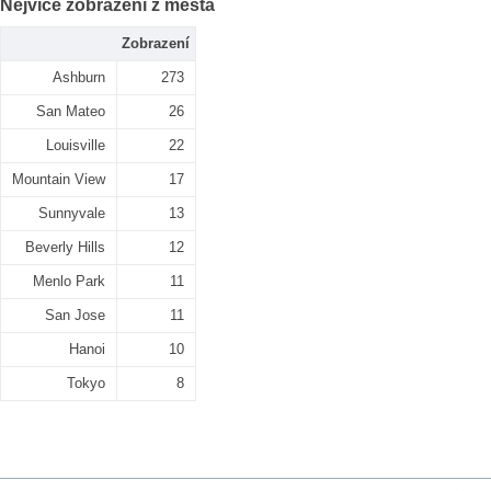
Nejvíce zobrazení z města
Zobrazení
Ashburn
273
San Mateo
26
Louisville
22
Mountain View
17
Sunnyvale
13
Beverly Hills
12
Menlo Park
11
San Jose
11
Hanoi
10
Tokyo
8