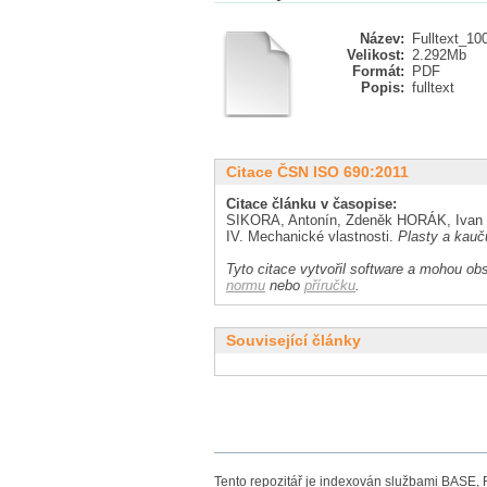
Název:
Fulltext_10
Velikost:
2.292Mb
Formát:
PDF
Popis:
fulltext
Citace ČSN ISO 690:2011
Citace článku v časopise:
SIKORA, Antonín, Zdeněk HORÁK, Ivan
IV. Mechanické vlastnosti.
Plasty a kauč
Tyto citace vytvořil software a mohou obs
normu
nebo
příručku
.
Související články
Tento repozitář je indexován službami BASE