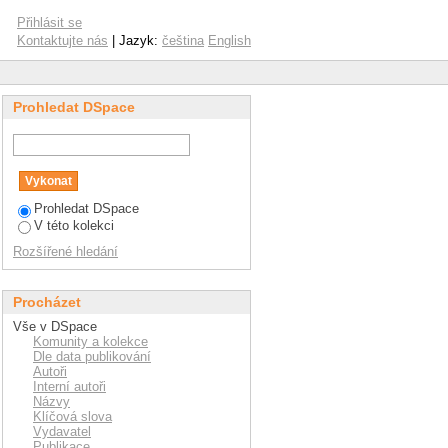
Přihlásit se
Kontaktujte nás
| Jazyk:
čeština
English
Prohledat DSpace
Prohledat DSpace
V této kolekci
Rozšířené hledání
Procházet
Vše v DSpace
Komunity a kolekce
Dle data publikování
Autoři
Interní autoři
Názvy
Klíčová slova
Vydavatel
Publikace