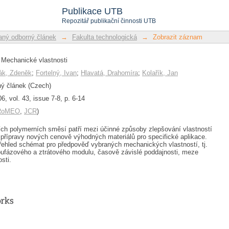
echanické vlastnosti
Publikace UTB
Repozitář publikační činnosti UTB
ný odborný článek
→
Fakulta technologická
→
Zobrazit záznam
 Mechanické vlastnosti
ák, Zdeněk
;
Fortelný, Ivan
;
Hlavatá, Drahomíra
;
Kolařík, Jan
ý článek (Czech)
6, vol. 43, issue 7-8, p. 6-14
/RoMEO
,
JCR
)
ích polymerních směsí patří mezi účinné způsoby zlepšování vlastností
přípravy nových cenově výhodných materiálů pro specifické aplikace.
řehled schémat pro předpověď vybraných mechanických vlastností, tj.
oufázového a ztrátového modulu, časově závislé poddajnosti, meze
sti.