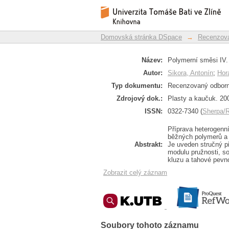
Polymerní směsi IV. M
Repozitář DSpace/Manakin
Domovská stránka DSpace
→
Recenzova
Název:
Polymerní směsi IV.
Autor:
Sikora, Antonín
;
Hor
Typ dokumentu:
Recenzovaný odborn
Zdrojový dok.:
Plasty a kaučuk. 200
ISSN:
0322-7340 (
Sherpa
Příprava heterogenn
běžných polymerů a 
Abstrakt:
Je uveden stručný p
modulu pružnosti, s
kluzu a tahové pevno
Zobrazit celý záznam
Soubory tohoto záznamu