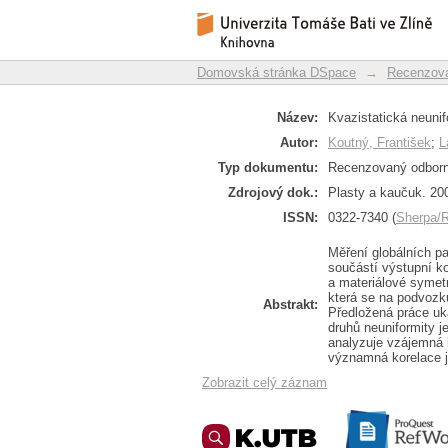
Kvazistatická neunifo
Repozitář DSpace/Manakin
Domovská stránka DSpace
→
Recenzova
Název:
Kvazistatická neunif
Autor:
Koutný, František
;
L
Typ dokumentu:
Recenzovaný odborn
Zdrojový dok.:
Plasty a kaučuk. 200
ISSN:
0322-7340 (
Sherpa
Měření globálních pa
součástí výstupní k
a materiálové symetr
která se na podvozku
Abstrakt:
Předložená práce uk
druhů neuniformity j
analyzuje vzájemná 
významná korelace je
Zobrazit celý záznam