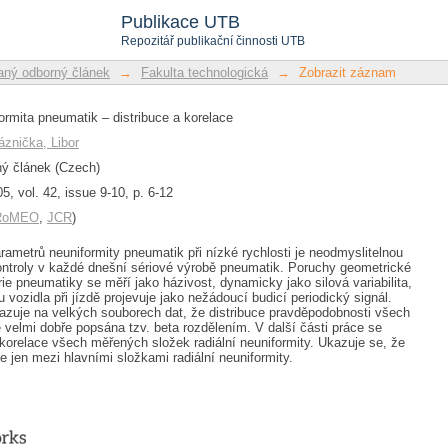
rmita pneumatik – distribuce a korelace
Publikace UTB
Repozitář publikační činnosti UTB
ný odborný článek
→
Fakulta technologická
→
Zobrazit záznam
ormita pneumatik – distribuce a korelace
áznička, Libor
ý článek (Czech)
5, vol. 42, issue 9-10, p. 6-12
/RoMEO
,
JCR
)
rametrů neuniformity pneumatik při nízké rychlosti je neodmyslitelnou
ontroly v každé dnešní sériové výrobě pneumatik. Poruchy geometrické
ie pneumatiky se měří jako házivost, dynamicky jako silová variabilita,
 vozidla při jízdě projevuje jako nežádoucí budicí periodický signál.
azuje na velkých souborech dat, že distribuce pravděpodobnosti všech
e velmi dobře popsána tzv. beta rozdělením. V další části práce se
korelace všech měřených složek radiální neuniformity. Ukazuje se, že
 jen mezi hlavními složkami radiální neuniformity.