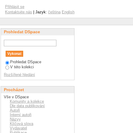
Přihlásit se
Kontaktujte nás
| Jazyk:
čeština
English
Prohledat DSpace
Prohledat DSpace
V této kolekci
Rozšířené hledání
Procházet
Vše v DSpace
Komunity a kolekce
Dle data publikování
Autoři
Interní autoři
Názvy
Klíčová slova
Vydavatel
Publikace