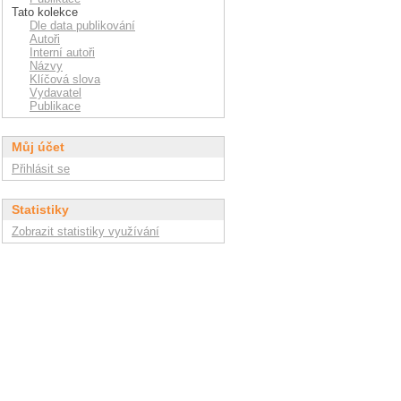
Tato kolekce
Dle data publikování
Autoři
Interní autoři
Názvy
Klíčová slova
Vydavatel
Publikace
Můj účet
Přihlásit se
Statistiky
Zobrazit statistiky využívání