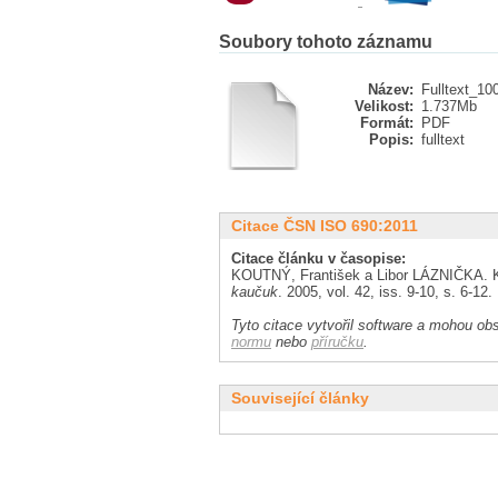
Soubory tohoto záznamu
Název:
Fulltext_10
Velikost:
1.737Mb
Formát:
PDF
Popis:
fulltext
Citace ČSN ISO 690:2011
Citace článku v časopise:
KOUTNÝ, František a Libor LÁZNIČKA. Kva
kaučuk
. 2005, vol. 42, iss. 9-10, s. 6-1
Tyto citace vytvořil software a mohou obs
normu
nebo
příručku
.
Související články