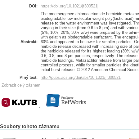
DOI:
https://doi.org/10.1021/jf300521j
The preemergence chloroacetamide herbicide metazac
biodegradable low molecular weight poly(lactic acid) mi
release to the water environment was investigated. Thre
varying in their size (from 0.6 to 8 μm) and with variou
(5%, 10%, 20%, 30% w/w) were prepared by the oil-in-
with gelatin as biodegradable surfactant. The encapsul
Abstrakt:
60% and appeared to be lower for smaller particles. Gen
herbicide release decreased with increasing size of part
the herbicide released for its highest loading (30% w
0.6, 0.8, and 8 μm particles, respectively. The release 
herbicide loadings. Metazachlor release from larger part
controlled process, while for smaller particles the kine
initial burst release. © 2012 American Chemical Societ
Plný text:
http://pubs.acs.org/doi/abs/10.1021/jf300521j
Zobrazit celý záznam
Soubory tohoto záznamu