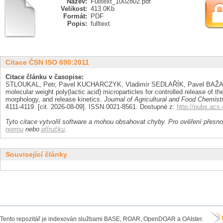
Název:
Fulltext_1002802.pdf
Velikost:
413.0Kb
Formát:
PDF
Popis:
fulltext
Citace ČSN ISO 690:2011
Citace článku v časopise:
STLOUKAL, Petr, Pavel KUCHARCZYK, Vladimír SEDLAŘÍK, Pavel BAŽ
molecular weight poly(lactic acid) microparticles for controlled release of t
morphology, and release kinetics.
Journal of Agricultural and Food Chemist
4111-4119. [cit. 2026-08-09]. ISSN 0021-8561. Dostupné z:
http://pubs.acs.
Tyto citace vytvořil software a mohou obsahovat chyby. Pro ověření přesnos
normu
nebo
příručku
.
Související články
Tento repozitář je indexován službami BASE, ROAR, OpenDOAR a OAIster.