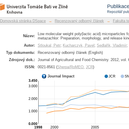
Low molecular weight poly(lactic acid) 
Repozitář DSpace/Manakin
Publikac
herbicide metazachlor: Preparation, mo
Repozitář pub
Domovská stránka DSpace
→
Recenzovaný odborný článek
→
Fakulta t
Low molecular weight poly(lactic acid) microparticles fo
Název:
metazachlor: Preparation, morphology, and release kin
Autor:
Stloukal, Petr
;
Kucharczyk, Pavel
;
Sedlařík, Vladimír
;
Typ dokumentu:
Recenzovaný odborný článek (English)
Zdrojový dok.:
Journal of Agricultural and Food Chemistry. 2012, vol. 
ISSN:
0021-8561 (
Sherpa/RoMEO
,
JCR
)
Journal Impact
JCR
SN
3.450
3.000
2.000
1.000
0.000
1998
2000
2005