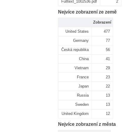
Fulltext_1002536.pdf
2
Nejvíce zobrazení ze země
Zobrazení
United States
477
Germany
77
Česká republika
56
China
41
Vietnam
29
France
23
Japan
22
Russia
13
Sweden
13
United Kingdom
12
Nejvíce zobrazení z města