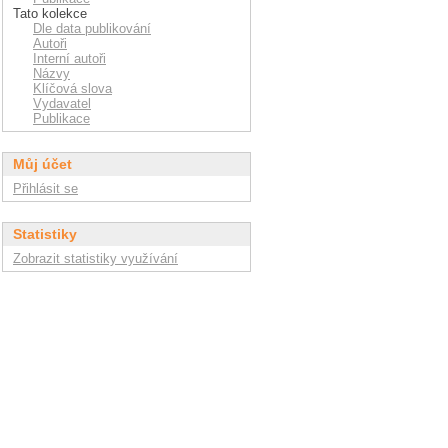
Tato kolekce
Dle data publikování
Autoři
Interní autoři
Názvy
Klíčová slova
Vydavatel
Publikace
Můj účet
Přihlásit se
Statistiky
Zobrazit statistiky využívání