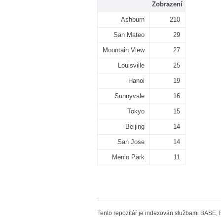
Zobrazení
Ashburn
210
San Mateo
29
Mountain View
27
Louisville
25
Hanoi
19
Sunnyvale
16
Tokyo
15
Beijing
14
San Jose
14
Menlo Park
11
Tento repozitář je indexován službami BASE