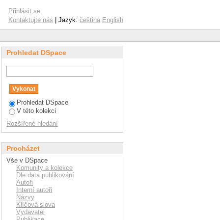
Přihlásit se
Kontaktujte nás
| Jazyk:
čeština
English
Prohledat DSpace
Prohledat DSpace
V této kolekci
Rozšířené hledání
Procházet
Vše v DSpace
Komunity a kolekce
Dle data publikování
Autoři
Interní autoři
Názvy
Klíčová slova
Vydavatel
Publikace