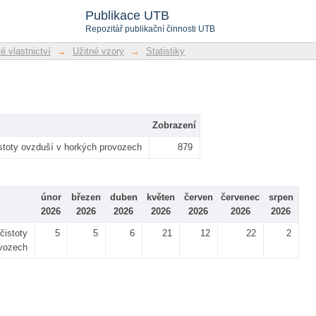
Publikace UTB
Repozitář publikační činnosti UTB
 vlastnictví
→
Užitné vzory
→
Statistiky
Zobrazení
čistoty ovzduší v horkých provozech
879
únor
březen
duben
květen
červen
červenec
srpen
2026
2026
2026
2026
2026
2026
2026
 čistoty
5
5
6
21
12
22
2
ovozech