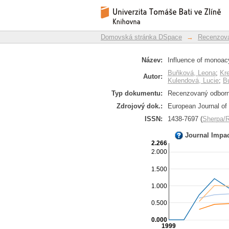
Influence of monoacyl
Repozitář DSpace/Manakin
on bread
Domovská stránka DSpace
→
Recenzova
Název:
Influence of monoacy
Buňková, Leona
;
Kre
Autor:
Kulendová, Lucie
;
B
Typ dokumentu:
Recenzovaný odborný
Zdrojový dok.:
European Journal of 
ISSN:
1438-7697 (
Sherpa
Journal Impa
2.266
2.000
1.500
1.000
0.500
0.000
1999