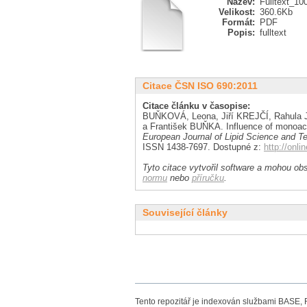
Název:
Fulltext_10
Velikost:
360.6Kb
Formát:
PDF
Popis:
fulltext
Citace ČSN ISO 690:2011
Citace článku v časopise:
BUŇKOVÁ, Leona, Jiří KREJČÍ, Rahul
a František BUŇKA. Influence of monoacyl
European Journal of Lipid Science and T
ISSN 1438-7697. Dostupné z:
http://onli
Tyto citace vytvořil software a mohou obs
normu
nebo
příručku
.
Související články
Tento repozitář je indexován službami BASE