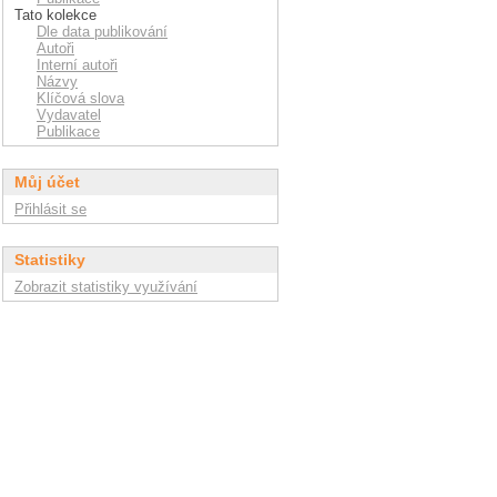
Tato kolekce
Dle data publikování
Autoři
Interní autoři
Názvy
Klíčová slova
Vydavatel
Publikace
Můj účet
Přihlásit se
Statistiky
Zobrazit statistiky využívání