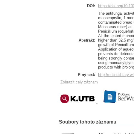
DOI:
https://doi.org/10.1
The antifungal activ
monocaprylin, 1-mono
contaminated bread (
Monascus ruber) as w
Penicillium roquefort
All the tested monoa
Abstrakt:
higher than 32.5 mg/
growth of Penicilliu
Application of aqueo
prevents its deterior
being strongly conta
using monoacylglycer
products with prolon
Plný text:
http://onlinelibrary.
Zobrazit celý záznam
Soubory tohoto záznamu