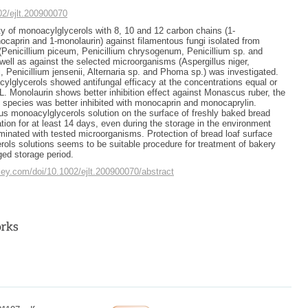
002/ejlt.200900070
ity of monoacylglycerols with 8, 10 and 12 carbon chains (1-
caprin and 1-monolaurin) against filamentous fungi isolated from
Penicillium piceum, Penicillium chrysogenum, Penicillium sp. and
ell as against the selected microorganisms (Aspergillus niger,
i, Penicillium jensenii, Alternaria sp. and Phoma sp.) was investigated.
cylglycerols showed antifungal efficacy at the concentrations equal or
L. Monolaurin shows better inhibition effect against Monascus ruber, the
m species was better inhibited with monocaprin and monocaprylin.
us monoacylglycerols solution on the surface of freshly baked bread
ation for at least 14 days, even during the storage in the environment
minated with tested microorganisms. Protection of bread loaf surface
ols solutions seems to be suitable procedure for treatment of bakery
ged storage period.
wiley.com/doi/10.1002/ejlt.200900070/abstract