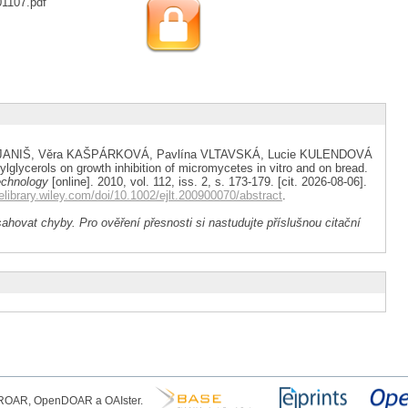
01107.pdf
a JANIŠ, Věra KAŠPÁRKOVÁ, Pavlína VLTAVSKÁ, Lucie KULENDOVÁ
glycerols on growth inhibition of micromycetes in vitro and on bread.
echnology
[online]. 2010, vol. 112, iss. 2, s. 173-179. [cit. 2026-08-06].
nelibrary.wiley.com/doi/10.1002/ejlt.200900070/abstract
.
ahovat chyby. Pro ověření přesnosti si nastudujte příslušnou citační
, ROAR, OpenDOAR a OAIster.