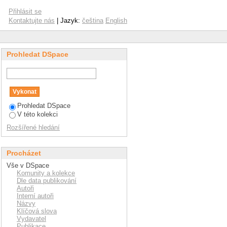
romycetes in vitro and
Přihlásit se
Kontaktujte nás
| Jazyk:
čeština
English
Prohledat DSpace
Prohledat DSpace
V této kolekci
Rozšířené hledání
Procházet
Vše v DSpace
Komunity a kolekce
Dle data publikování
Autoři
Interní autoři
Názvy
Klíčová slova
Vydavatel
Publikace