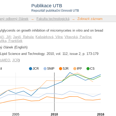
glycerols on growth inhibition of mic
Publikace UTB
Repozitář publikační činnosti UTB
ný odborný článek
→
Fakulta technologická
→
Zobrazit záznam
lglycerols on growth inhibition of micromycetes in vitro and on bread
jčí, Jiří
;
Janiš, Rahula
;
Kašpárková, Věra
;
Vltavská, Pavlína
;
uňka, František
 článek (English)
Lipid Science and Technology. 2010, vol. 112, issue 2, p. 173-179
/RoMEO
,
JCR
)
ct
JCR
SNIP
SJR
IPP
CS
2005
2010
2016