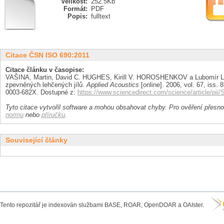
Velikost:
252.5Kb
Formát:
PDF
Popis:
fulltext
Citace ČSN ISO 690:2011
Citace článku v časopise:
VAŠINA, Martin, David C. HUGHES, Kirill V. HOROSHENKOV a Lubomír LA
zpevněných lehčených jílů.
Applied Acoustics
[online]. 2006, vol. 67, iss. 
0003-682X. Dostupné z:
https://www.sciencedirect.com/science/article/p
Tyto citace vytvořil software a mohou obsahovat chyby. Pro ověření přesnos
normu
nebo
příručku
.
Související články
Tento repozitář je indexován službami BASE, ROAR, OpenDOAR a OAIster.