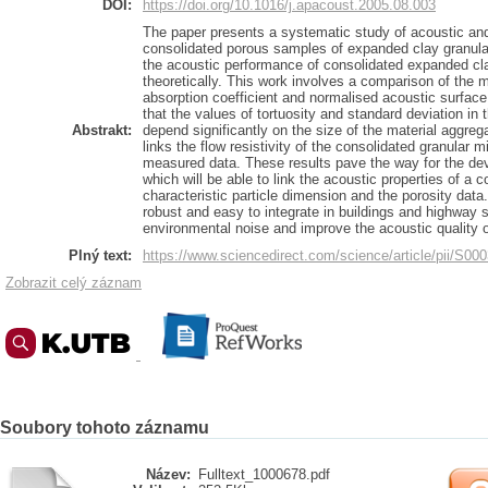
DOI:
https://doi.org/10.1016/j.apacoust.2005.08.003
The paper presents a systematic study of acoustic and
consolidated porous samples of expanded clay granulate
the acoustic performance of consolidated expanded cla
theoretically. This work involves a comparison of the 
absorption coefficient and normalised acoustic surfac
that the values of tortuosity and standard deviation in t
Abstrakt:
depend significantly on the size of the material aggre
links the flow resistivity of the consolidated granular 
measured data. These results pave the way for the de
which will be able to link the acoustic properties of a 
characteristic particle dimension and the porosity data
robust and easy to integrate in buildings and highway st
environmental noise and improve the acoustic quality 
Plný text:
https://www.sciencedirect.com/science/article/pii/S
Zobrazit celý záznam
Soubory tohoto záznamu
Název:
Fulltext_1000678.pdf