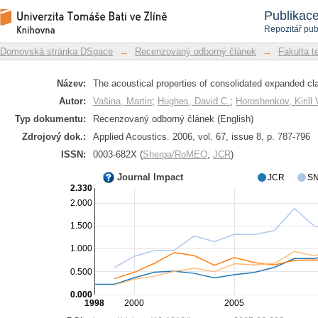
Akustické vlastnosti zpevněných lehčen
Repozitář DSpace/Manakin
Publikac
Repozitář pub
Domovská stránka DSpace
→
Recenzovaný odborný článek
→
Fakulta t
Název:
The acoustical properties of consolidated expanded cl
Autor:
Vašina, Martin
;
Hughes, David C.
;
Horoshenkov, Kirill 
Typ dokumentu:
Recenzovaný odborný článek (English)
Zdrojový dok.:
Applied Acoustics. 2006, vol. 67, issue 8, p. 787-796
ISSN:
0003-682X (
Sherpa/RoMEO
,
JCR
)
Journal Impact
JCR
SN
2.330
2.000
1.500
1.000
0.500
0.000
1998
2000
2005