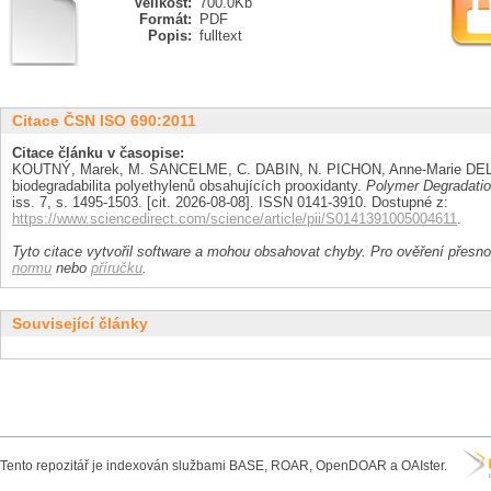
Velikost:
700.0Kb
Formát:
PDF
Popis:
fulltext
Citace ČSN ISO 690:2011
Citace článku v časopise:
KOUTNÝ, Marek, M. SANCELME, C. DABIN, N. PICHON, Anne-Marie DE
biodegradabilita polyethylenů obsahujících prooxidanty.
Polymer Degradation
iss. 7, s. 1495-1503. [cit. 2026-08-08]. ISSN 0141-3910. Dostupné z:
https://www.sciencedirect.com/science/article/pii/S0141391005004611
.
Tyto citace vytvořil software a mohou obsahovat chyby. Pro ověření přesnos
normu
nebo
příručku
.
Související články
Tento repozitář je indexován službami BASE, ROAR, OpenDOAR a OAIster.