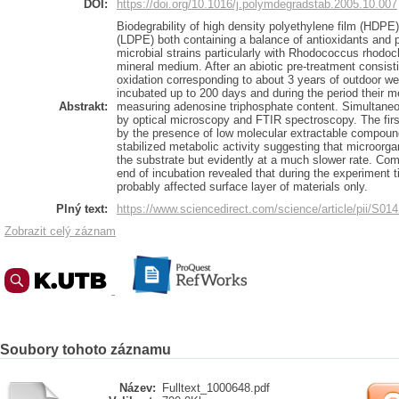
DOI:
https://doi.org/10.1016/j.polymdegradstab.2005.10.007
Biodegrability of high density polyethylene film (HDPE
(LDPE) both containing a balance of antioxidants and 
microbial strains particularly with Rhodococcus rhodo
mineral medium. After an abiotic pre-treatment consist
oxidation corresponding to about 3 years of outdoor w
incubated up to 200 days and during the period their me
Abstrakt:
measuring adenosine triphosphate content. Simultaneo
by optical microscopy and FTIR spectroscopy. The first
by the presence of low molecular extractable compound
stabilized metabolic activity suggesting that microorg
the substrate but evidently at a much slower rate. Co
end of incubation revealed that during the experiment
probably affected surface layer of materials only.
Plný text:
https://www.sciencedirect.com/science/article/pii/S0
Zobrazit celý záznam
Soubory tohoto záznamu
Název:
Fulltext_1000648.pdf