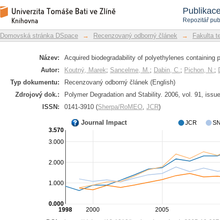
Získaná biodegradabilita polyethylenů
Repozitář DSpace/Manakin
Publikac
Repozitář pub
Domovská stránka DSpace
→
Recenzovaný odborný článek
→
Fakulta t
Název:
Acquired biodegradability of polyethylenes containing p
Autor:
Koutný, Marek
;
Sancelme, M.
;
Dabin, C.
;
Pichon, N.
;
Typ dokumentu:
Recenzovaný odborný článek (English)
Zdrojový dok.:
Polymer Degradation and Stability. 2006, vol. 91, issu
ISSN:
0141-3910 (
Sherpa/RoMEO
,
JCR
)
Journal Impact
JCR
SN
3.570
3.000
2.000
1.000
0.000
1998
2000
2005