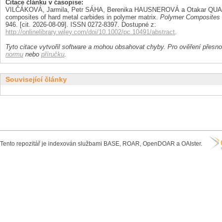
Citace článku v časopise:
VILČÁKOVÁ, Jarmila, Petr SÁHA, Berenika HAUSNEROVÁ a Otakar QUADRA
composites of hard metal carbides in polymer matrix.
Polymer Composites
946. [cit. 2026-08-09]. ISSN 0272-8397. Dostupné z:
http://onlinelibrary.wiley.com/doi/10.1002/pc.10491/abstract
.
Tyto citace vytvořil software a mohou obsahovat chyby. Pro ověření přesnos
normu
nebo
příručku
.
Související články
Tento repozitář je indexován službami BASE, ROAR, OpenDOAR a OAIster.