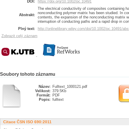
DOI:
https://doi.org/10.1002/pc.10491
The electrical conductivity of composites containing h
nonconducting polymer matrix has been studied. In com
Abstrakt:
contents, the expansion of the nonconducting matrix w
interruption of conducting paths and a rapid drop in con
Plný text:
http://onlinelibrary.wiley.com/doi/10.1002/pc.10491/abs
Zobrazit celý záznam
Soubory tohoto záznamu
Název:
Fulltext_1000121.pdf
Velikost:
379.5Kb
Formát:
PDF
Popis:
fulltext
Citace ČSN ISO 690:2011