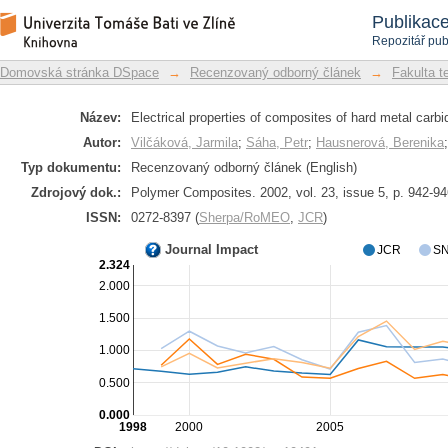
Electrical properties of composites of 
Repozitář DSpace/Manakin
Publikac
Repozitář pub
Domovská stránka DSpace
→
Recenzovaný odborný článek
→
Fakulta t
Název:
Electrical properties of composites of hard metal carbi
Autor:
Vilčáková, Jarmila
;
Sáha, Petr
;
Hausnerová, Berenika
Typ dokumentu:
Recenzovaný odborný článek (English)
Zdrojový dok.:
Polymer Composites. 2002, vol. 23, issue 5, p. 942-9
ISSN:
0272-8397 (
Sherpa/RoMEO
,
JCR
)
Journal Impact
JCR
SN
2.324
2.000
1.500
1.000
0.500
0.000
1998
2000
2005