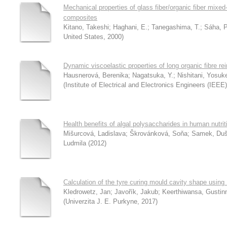
Mechanical properties of glass fiber/organic fiber mixed
composites
Kitano, Takeshi
;
Haghani, E.
;
Tanegashima, T.
;
Sáha, P
United States
,
2000
)
Dynamic viscoelastic properties of long organic fibre re
Hausnerová, Berenika
;
Nagatsuka, Y.
;
Nishitani, Yosuk
(
Institute of Electrical and Electronics Engineers (IEEE)
Health benefits of algal polysaccharides in human nutrit
Mišurcová, Ladislava
;
Škrovánková, Soňa
;
Samek, Du
Ludmila
(
2012
)
Calculation of the tyre curing mould cavity shape usin
Kledrowetz, Jan
;
Javořík, Jakub
;
Keerthiwansa, Gustin
(
Univerzita J. E. Purkyne
,
2017
)