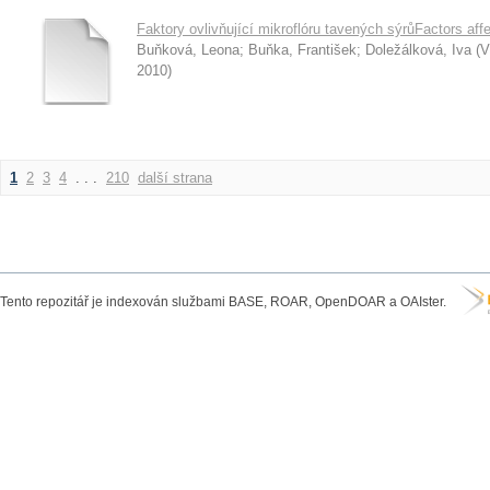
Faktory ovlivňující mikroflóru tavených sýrůFactors af
Buňková, Leona
;
Buňka, František
;
Doležálková, Iva
(
V
2010
)
1
2
3
4
. . .
210
další strana
Tento repozitář je indexován službami BASE, ROAR, OpenDOAR a OAIster.