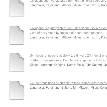
Collageneous hydrolysates from untraditional sources of
Langmaier, Ferdinand
;
Mládek, Milan
;
Kolomazník, Kare
Collagenous hydrolysates from untraditional sources of 
yield of enzymatic hydrolysis of short cattle tendons
Langmaier, Ferdinand
;
Mládek, Milan
;
Kolomazník, Kare
Synthesis of novel 3-acyloxy-1,3-dihydro-2H-indol-2-one
3,1-benzoxazin-2-ones: Double rearrangement of 3- hyd
Klásek, Antonín
;
Kořistek, Kamil
;
Polis, Jiří
;
Košmrlj, J
Gel-sol transitions of chrome tanned leather waste hydr
Langmaier, Ferdinand
;
Stibora, M.
;
Mládek, Milan
;
Kolo