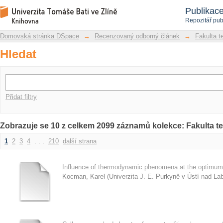
Hledat
Repozitář DSpace/Manakin
Publikac
Repozitář pub
Domovská stránka DSpace
→
Recenzovaný odborný článek
→
Fakulta t
Hledat
Přidat filtry
Zobrazuje se 10 z celkem 2099 záznamů kolekce: Fakulta t
1
2
3
4
. . .
210
další strana
Influence of thermodynamic phenomena at the optimum 
Kocman, Karel
(
Univerzita J. E. Purkyně v Ústí nad L