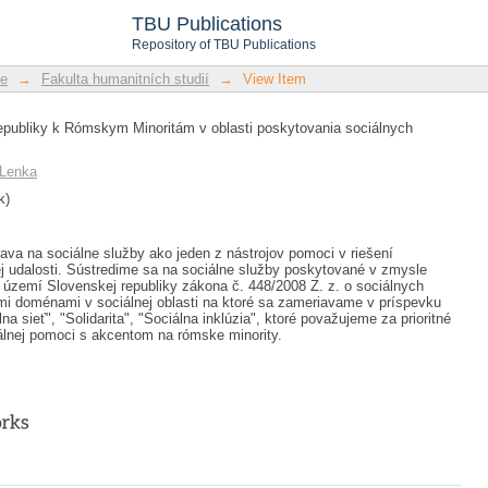
lovak Republic for the Roma Minority 
TBU Publications
Repository of TBU Publications
ze
→
Fakulta humanitních studií
→
View Item
publiky k Rómskym Minoritám v oblasti poskytovania sociálnych
 Lenka
k)
ava na sociálne služby ako jeden z nástrojov pomoci v riešení
ej udalosti. Sústredime sa na sociálne služby poskytované v zmysle
na území Slovenskej republiky zákona č. 448/2008 Z. z. o sociálnych
imi doménami v sociálnej oblasti na ktoré sa zameriavame v príspevku
a sieť", "Solidarita", "Sociálna inklúzia", ktoré považujeme za prioritné
iálnej pomoci s akcentom na rómske minority.