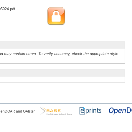
05924.pdf
d may contain errors. To verify accuracy, check the appropriate style
OpenDOAR and OAIster.