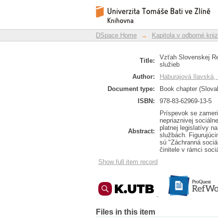
Relationship of the S
DSpace Repository
Services
DSpace Home
→
Kapitola v odborné kni
Vzťah Slovenskej Re
Title:
služieb
Author:
Haburajová Ilavská,
Document type:
Book chapter (Slova
ISBN:
978-83-62969-13-5
Príspevok se zameri
nepriaznivej sociáln
platnej legislatívy 
Abstract:
službách. Figurujúc
sú "Záchranná sociáln
činitele v rámci soc
Show full item record
Files in this item