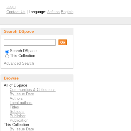
in the Field of Social
Login
Contact Us
| Language:
čeština
English
Search DSpace
Search DSpace
This Collection
Advanced Search
Browse
All of DSpace
Communities & Collections
By Issue Date
Authors
Local authors
Titles
Subjects
Publisher
Publication
This Collection
By Issue Date