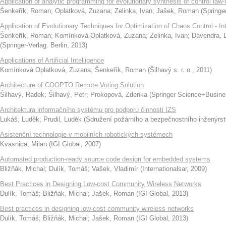
Application of analytic programming for evolutionary synthesis of control law
Šenkeřík, Roman
;
Oplatková, Zuzana
;
Zelinka, Ivan
;
Jašek, Roman
(
Springer
Application of Evolutionary Techniques for Optimization of Chaos Control - I
Šenkeřík, Roman
;
Komínková Oplatková, Zuzana
;
Zelinka, Ivan
;
Davendra, 
(
Springer-Verlag. Berlin
,
2013
)
Applications of Artificial Intelligence
Komínková Oplatková, Zuzana
;
Šenkeřík, Roman
(
Šilhavý s. r. o.
,
2011
)
Architecture of COOPTO Remote Voting Solution
Šilhavý, Radek
;
Šilhavý, Petr
;
Prokopová, Zdenka
(
Springer Science+Busine
Architektura informačního systému pro podporu činnosti IZS
Lukáš, Luděk
;
Prudil, Luděk
(
Sdružení požárního a bezpečnostního inženýrst
Asistenční technologie v mobilních robotických systémech
Kvasnica, Milan
(
IGI Global
,
2007
)
Automated production-ready source code design for embedded systems
Bližňák, Michal
;
Dulík, Tomáš
;
Vašek, Vladimír
(
Internationalsar
,
2009
)
Best Practices in Designing Low-cost Community Wireless Networks
Dulík, Tomáš
;
Bližňák, Michal
;
Jašek, Roman
(
IGI Global
,
2013
)
Best practices in designing low-cost community wireless networks
Dulík, Tomáš
;
Bližňák, Michal
;
Jašek, Roman
(
IGI Global
,
2013
)