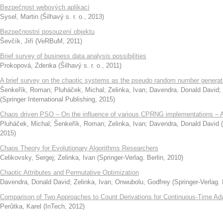
Bezpečnost webových aplikací
Sysel, Martin
(
Šilhavý s. r. o.
,
2013
)
Bezpečnostní posouzení objektu
Ševčík, Jiří
(
VeRBuM
,
2011
)
Brief survey of business data analysis possibilities
Prokopová, Zdenka
(
Šilhavý s. r. o.
,
2011
)
A brief survey on the chaotic systems as the pseudo random number generat
Šenkeřík, Roman
;
Pluháček, Michal
;
Zelinka, Ivan
;
Davendra, Donald David
;
(
Springer International Publishing
,
2015
)
Chaos driven PSO – On the influence of various CPRNG implementations – An
Pluháček, Michal
;
Šenkeřík, Roman
;
Zelinka, Ivan
;
Davendra, Donald David
(
2015
)
Chaos Theory for Evolutionary Algorithms Researchers
Celikovsky, Sergej
;
Zelinka, Ivan
(
Springer-Verlag. Berlin
,
2010
)
Chaotic Attributes and Permutative Optimization
Davendra, Donald David
;
Zelinka, Ivan
;
Onwubolu, Godfrey
(
Springer-Verlag. 
Comparison of Two Approaches to Count Derivations for Continuous-Time Ada
Perůtka, Karel
(
InTech
,
2012
)