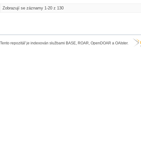
Zobrazují se záznamy 1-20 z 130
Tento repozitář je indexován službami BASE, ROAR, OpenDOAR a OAIster.