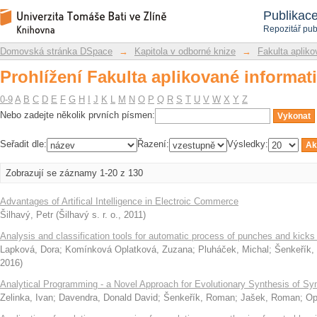
Prohlížení Fakulta aplikované informat
Repozitář DSpace/Manakin
Publikac
Repozitář pub
Domovská stránka DSpace
→
Kapitola v odborné knize
→
Fakulta apliko
Prohlížení Fakulta aplikované informat
0-9
A
B
C
D
E
F
G
H
I
J
K
L
M
N
O
P
Q
R
S
T
U
V
W
X
Y
Z
Nebo zadejte několik prvních písmen:
Seřadit dle:
Řazení:
Výsledky:
Zobrazují se záznamy 1-20 z 130
Advantages of Artifical Intelligence in Electroic Commerce
Šilhavý, Petr
(
Šilhavý s. r. o.
,
2011
)
Analysis and classification tools for automatic process of punches and kicks 
Lapková, Dora
;
Komínková Oplatková, Zuzana
;
Pluháček, Michal
;
Šenkeřík
2016
)
Analytical Programming - a Novel Approach for Evolutionary Synthesis of Sy
Zelinka, Ivan
;
Davendra, Donald David
;
Šenkeřík, Roman
;
Jašek, Roman
;
Op