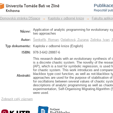
Application of analytic programming 
Repozitář DSpace/Manakin
Publikac
introduction of two approaches
Repozitář pub
Domovská stránka DSpace
→
Kapitola v odborné knize
→
Fakulta apliko
Application of analytic programming for evolutionary sy
Název:
two approaches
Autor:
Šenkeřík, Roman
;
Oplatková, Zuzana
;
Zelinka, Ivan
;
J
Typ dokumentu:
Kapitola v odborné knize (English)
ISBN:
978-3-642-28887-6
This research deals with an evolutionary synthesis of c
is a discrete chaotic system. The novelty of the resea
(AP), which is a tool for symbolic regression, is used f
for chaotic system. This work introduces and compare
blackbox type cost function, as well as not-blackbox t
Abstrakt:
approaches are used for the purpose of stabilisation of
for oscillations between several values of chaotic sys
descriptions of analytic programming as well as chaot
experimentation, Self-Organising Migrating Algorithm (
were used.
Zobrazit celý záznam