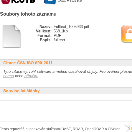
Soubory tohoto záznamu
Název:
Fulltext_1005933.pdf
Velikost:
568.1Kb
Formát:
PDF
Popis:
fulltext
Citace ČSN ISO 690:2011
Tyto citace vytvořil software a mohou obsahovat chyby. Pro ověření přesnos
normu
nebo
příručku
.
Související články
Tento repozitář je indexován službami BASE, ROAR, OpenDOAR a OAIster.