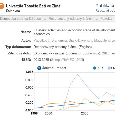
Clusters' activities and economy st
Repozitář DSpace/Manakin
Publikac
advanced economies
Repozitář pub
Domovská stránka DSpace
→
Recenzovaný odborný článek
→
Fakulta 
Clusters' activities and economy stage of developme
Název:
economies
Autor:
Pavelková, Drahomíra
;
Bialic-Davendra, Magdalena L
Typ dokumentu:
Recenzovaný odborný článek (English)
Zdrojový dok.:
Ekonomický časopis (Journal of Economics). 2013, vol
ISSN:
0013-3035 (
Sherpa/RoMEO
,
JCR
)
Journal Impact
JCR
SN
1.015
0.800
0.600
0.400
0.200
0.000
1998
2000
2005