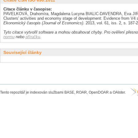
Citace ČSN ISO 690:2011
Citace článku v časopise:
PAVELKOVÁ, Drahomíra, Magdalena Lucyna BIALIC-DAVENDRA, Eva J
Clusters' activities and economy stage of development: Evidence from V
Ekonomický časopis (Journal of Economics)
. 2013, vol. 61, iss. 2, s. 18
Tyto citace vytvořil software a mohou obsahovat chyby. Pro ověření přesnos
normu
nebo
příručku
.
Související články
Tento repozitář je indexován službami BASE, ROAR, OpenDOAR a OAIster.