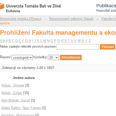
Prohlížení Fakulta managementu a eko
Repozitář DSpace/Manakin
Publikac
Repozitář pub
Domovská stránka DSpace
→
Recenzovaný odborný článek
→
Fakulta 
autora
Prohlížení Fakulta managementu a eko
0-9
A
B
C
D
E
F
G
H
I
J
K
L
M
N
O
P
Q
R
S
T
U
V
W
X
Y
Z
Nebo zadejte několik prvních písmen:
Řazení:
Výsledky:
Zobrazují se záznamy 1-20 z 1607
Jméno autora
Abbas, Shujaat
[2]
Abbas, Zuhair
[15]
Abd Wahab, Sazali
[1]
Abdul Rahim, Noor Fareen
[1]
Abdullah, Muhammad
[1]