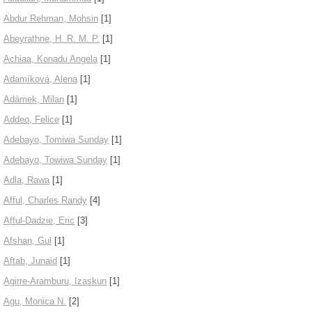
Abdur Rehman, Mohsin
[1]
Abeyrathne, H. R. M. P.
[1]
Achiaa, Konadu Angela
[1]
Adamíková, Alena
[1]
Adámek, Milan
[1]
Addeo, Felice
[1]
Adebayo, Tomiwa Sunday
[1]
Adebayo, Towiwa Sunday
[1]
Adla, Rawa
[1]
Afful, Charles Randy
[4]
Afful-Dadzie, Eric
[3]
Afshan, Gul
[1]
Aftab, Junaid
[1]
Agirre-Aramburu, Izaskun
[1]
Agu, Monica N.
[2]