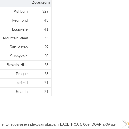
Zobrazení
Ashburn
327
Redmond
45
Louisville
41
Mountain View
33
San Mateo
29
Sunnyvale
26
Beverly Hills
23
Prague
23
Fairfield
21
Seattle
21
Tento repozitář je indexován službami BASE, ROAR, OpenDOAR a OAIster.