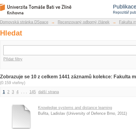
Hledat
Repozitář DSpace/Manakin
Publikac
Repozitář pub
Domovská stránka DSpace
→
Recenzovaný odborný článek
→
Fakulta 
Hledat
Přidat filtry
Zobrazuje se 10 z celkem 1441 záznamů kolekce: Fakulta
(0.159 vteřiny)
1
2
3
4
. . .
145
další strana
Knowledge systems and distance learning
Buřita, Ladislav
(
University of Defence Brno
,
2011
)