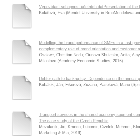
Vypovídací schopnost účetních datPresentation of the f
Kolářová, Eva
(
Mendel University in BrnoMendelova uni
Modelling the brand performance of SMEs in a fast-gro
complementary role of brand orientation and customer re
Osakwe, Christian Nedu
;
Ciunova-Shuleska, Anita
;
Ajay
Miloslava
(
Academy Economic Studies
,
2015
)
Debtor path to bankruptcy: Dependence on the annual p
Kubálek, Ján
;
Fišerová, Zuzana
;
Paseková, Marie
(
Spri
Transport services in the shared economy segment compa
The case study of the Czech Republic
Mezulanik, Jiri
;
Kmeco, Lubomir
;
Civelek, Mehmet
;
Klo
Marketing & Mia
,
2019
)