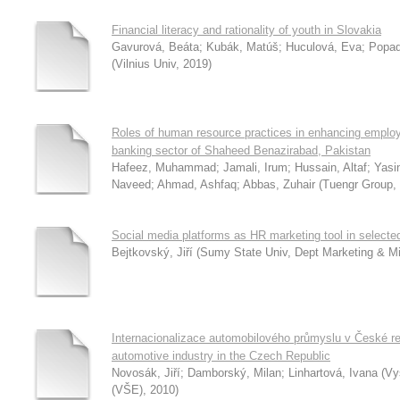
Financial literacy and rationality of youth in Slovakia
Gavurová, Beáta
;
Kubák, Matúš
;
Huculová, Eva
;
Popaď
(
Vilnius Univ
,
2019
)
Roles of human resource practices in enhancing employ
banking sector of Shaheed Benazirabad, Pakistan
Hafeez, Muhammad
;
Jamali, Irum
;
Hussain, Altaf
;
Yasi
Naveed
;
Ahmad, Ashfaq
;
Abbas, Zuhair
(
Tuengr Group
,
Social media platforms as HR marketing tool in selected
Bejtkovský, Jiří
(
Sumy State Univ, Dept Marketing & M
Internacionalizace automobilového průmyslu v České rep
automotive industry in the Czech Republic
Novosák, Jiří
;
Damborský, Milan
;
Linhartová, Ivana
(
Vy
(VŠE)
,
2010
)