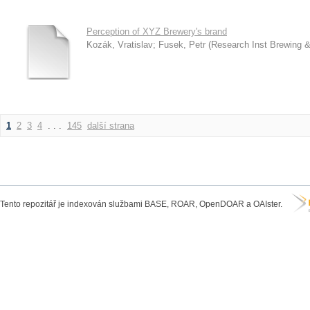
Perception of XYZ Brewery's brand
Kozák, Vratislav
;
Fusek, Petr
(
Research Inst Brewing &
1
2
3
4
. . .
145
další strana
Tento repozitář je indexován službami BASE, ROAR, OpenDOAR a OAIster.