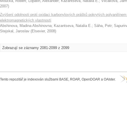
Moučka, Robert
;
Lopatin, Alexander
;
Kazantseva, Natalia E.
;
Vilčáková, Jarm
2007
)
Zvýšení odolnosti proti oxidaci karbonylových prášků pokrytých polyanilíne
elektromagnetických vlastností
Abshinova, Madina Abshinovna
;
Kazantseva, Natalia E.
;
Sáha, Petr
;
Sapurina
Stejskal, Jaroslav
(
Elsevier
,
2008
)
Zobrazují se záznamy 2081-2099 z 2099
Tento repozitář je indexován službami BASE, ROAR, OpenDOAR a OAIster.