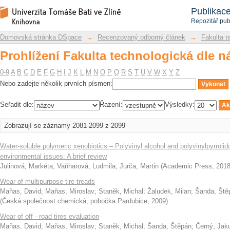
Prohlížení Fakulta technologická dle n
Repozitář DSpace/Manakin
Publikac
Repozitář pub
Domovská stránka DSpace
→
Recenzovaný odborný článek
→
Fakulta t
Prohlížení Fakulta technologická dle n
0-9
A
B
C
D
E
F
G
H
I
J
K
L
M
N
O
P
Q
R
S
T
U
V
W
X
Y
Z
Nebo zadejte několik prvních písmen:
Seřadit dle:
Řazení:
Výsledky:
Zobrazují se záznamy 2081-2099 z 2099
Water-soluble polymeric xenobiotics – Polyvinyl alcohol and polyvinylpyrrolido
environmental issues: A brief review
Julinová, Markéta
;
Vaňharová, Ludmila
;
Jurča, Martin
(
Academic Press
,
201
Wear of multipurpose tire treads
Maňas, David
;
Maňas, Miroslav
;
Staněk, Michal
;
Žaludek, Milan
;
Šanda, Ště
(
Česká společnost chemická, pobočka Pardubice
,
2009
)
Wear of off - road tires evaluation
Maňas, David
;
Maňas, Miroslav
;
Staněk, Michal
;
Šanda, Štěpán
;
Černý, Jak