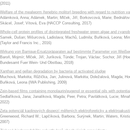
(
2011
)
Welfare of the mealworm (tenebrio molitor) breeding with regard to nutrition v
Adámková, Anna
;
Adámek, Martin
;
Mlček, Jiří
;
Borkovcová, Marie
;
Bednářov
Skácel, Josef
;
Vítová, Eva
(
HACCP Consulting
,
2017
)
Whole-cell protein profiles of disintegrated freshwater green algae and cyano
Samek, Dušan
;
Mišurcová, Ladislava
;
Machů, Ludmila
;
Buňková, Leona
;
Min
(
Taylor and Francis Inc.
,
2016
)
Wirkung von Barrique-Ersatzpräparaten auf bestimmte Parameter von Weißw
Baroň, Mojmír
;
Mlček, Jiří
;
Juríková, Tünde
;
Trojan, Václav
;
Sochor, Jiří
(
Hoe
Bundesamt Fuer Wein- Und Obstbau
,
2018
)
Xanthan and gellan degradation by bacteria of activated sludge
Muchová, Markéta
;
Růžička, Jan
;
Julinová, Markéta
;
Doležalová, Magda
;
Ho
Buňková, Leona
(
IWA Publishing
,
2009
)
Zein-based films containing monolaurin/eugenol or essential oils with potentia
Sedlaříková, Jana
;
Janalíková, Magda
;
Peer, Petra
;
Pavlátková, Lucie
;
Minař
2022
)
Zeta potenciál kaolinových disperzí měřených elektroforeticky a elektroakust
Greenwood, Richard W.
;
Lapčíková, Barbora
;
Surýnek, Martin
;
Waters, Krist
2007
)