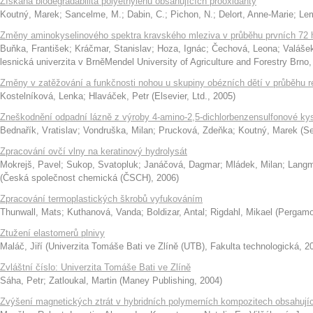
Získaná biodegradabilita polyethylenů obsahujících prooxidanty
Koutný, Marek
;
Sancelme, M.
;
Dabin, C.
;
Pichon, N.
;
Delort, Anne-Marie
;
Lem
Změny aminokyselinového spektra kravského mleziva v průběhu prvních 72 
Buňka, František
;
Kráčmar, Stanislav
;
Hoza, Ignác
;
Čechová, Leona
;
Valáše
lesnická univerzita v BrněMendel University of Agriculture and Forestry Brno
Změny v zatěžování a funkčnosti nohou u skupiny obézních dětí v průběhu 
Kostelníková, Lenka
;
Hlaváček, Petr
(
Elsevier, Ltd.
,
2005
)
Zneškodnění odpadní lázně z výroby 4-amino-2,5-dichlorbenzensulfonové kys
Bednařík, Vratislav
;
Vondruška, Milan
;
Prucková, Zdeňka
;
Koutný, Marek
(
Se
Zpracování ovčí vlny na keratinový hydrolysát
Mokrejš, Pavel
;
Sukop, Svatopluk
;
Janáčová, Dagmar
;
Mládek, Milan
;
Langm
(
Česká společnost chemická (ČSCH)
,
2006
)
Zpracování termoplastických škrobů vyfukováním
Thunwall, Mats
;
Kuthanová, Vanda
;
Boldizar, Antal
;
Rigdahl, Mikael
(
Pergamon
Ztužení elastomerů plnivy
Maláč, Jiří
(
Univerzita Tomáše Bati ve Zlíně (UTB), Fakulta technologická
,
2
Zvláštní číslo: Univerzita Tomáše Bati ve Zlíně
Sáha, Petr
;
Zatloukal, Martin
(
Maney Publishing
,
2004
)
Zvýšení magnetických ztrát v hybridních polymerních kompozitech obsahující