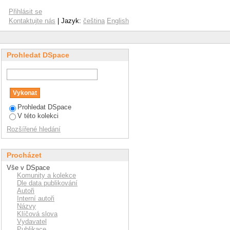
ard to nutrition value
Přihlásit se
Kontaktujte nás
| Jazyk:
čeština
English
Prohledat DSpace
Prohledat DSpace
V této kolekci
Rozšířené hledání
Procházet
Vše v DSpace
Komunity a kolekce
Dle data publikování
Autoři
Interní autoři
Názvy
Klíčová slova
Vydavatel
Publikace