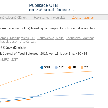
rm (tenebrio molitor) breeding with reg
Publikace UTB
Repozitář publikační činnosti UTB
ný odborný článek
→
Fakulta technologická
→
Zobrazit záznam
rm (tenebrio molitor) breeding with regard to nutrition value and food
ámek, Martin
;
Mlček, Jiří
;
Borkovcová, Marie
;
Bednářová, Martina
;
kácel, Josef
;
Vítová, Eva
 článek (English)
k Journal of Food Sciences. 2017, vol. 11, issue 1, p. 460-465
/RoMEO
,
JCR
)
ct
SNIP
SJR
IPP
CS