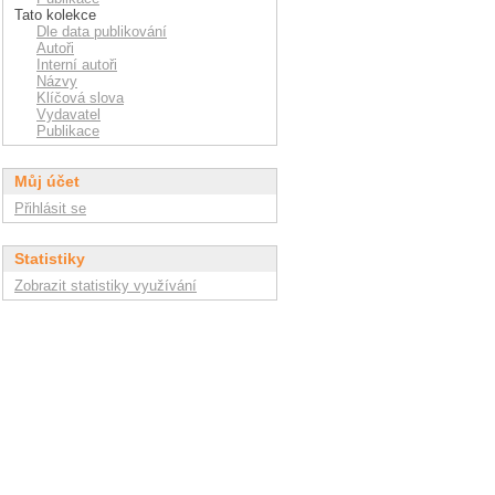
Tato kolekce
Dle data publikování
Autoři
Interní autoři
Názvy
Klíčová slova
Vydavatel
Publikace
Můj účet
Přihlásit se
Statistiky
Zobrazit statistiky využívání