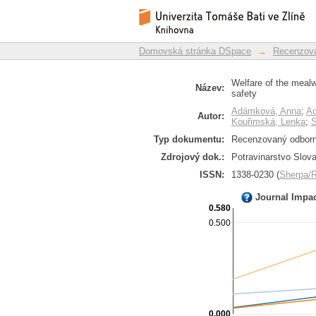
Welfare of the mealwo
Repozitář DSpace/Manakin
and food safety
Domovská stránka DSpace
→
Recenzova
Welfare of the mealwo
Název:
safety
Adámková, Anna
;
Ad
Autor:
Kouřimská, Lenka
;
S
Typ dokumentu:
Recenzovaný odborný
Zdrojový dok.:
Potravinarstvo Slova
ISSN:
1338-0230 (
Sherpa
Journal Impa
0.580
0.500
0.000