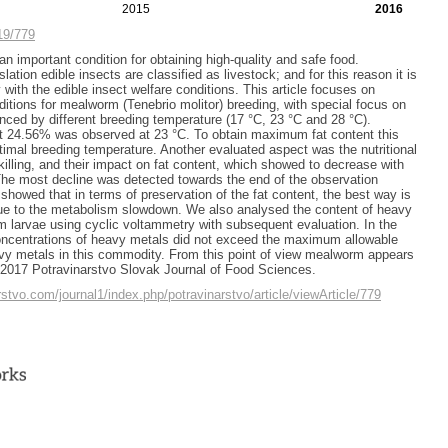
2015
2016
219/779
an important condition for obtaining high-quality and safe food.
slation edible insects are classified as livestock; and for this reason it is
with the edible insect welfare conditions. This article focuses on
ditions for mealworm (Tenebrio molitor) breeding, with special focus on
enced by different breeding temperature (17 °C, 23 °C and 28 °C).
 24.56% was observed at 23 °C. To obtain maximum fat content this
timal breeding temperature. Another evaluated aspect was the nutritional
killing, and their impact on fat content, which showed to decrease with
 The most decline was detected towards the end of the observation
showed that in terms of preservation of the fat content, the best way is
 due to the metabolism slowdown. We also analysed the content of heavy
 larvae using cyclic voltammetry with subsequent evaluation. In the
centrations of heavy metals did not exceed the maximum allowable
vy metals in this commodity. From this point of view mealworm appears
 2017 Potravinarstvo Slovak Journal of Food Sciences.
rstvo.com/journal1/index.php/potravinarstvo/article/viewArticle/779