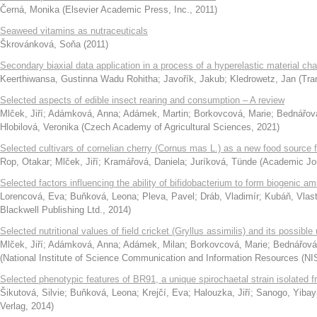
Černá, Monika
(
Elsevier Academic Press, Inc.
,
2011
)
Seaweed vitamins as nutraceuticals
Škrovánková, Soňa
(
2011
)
Secondary biaxial data application in a process of a hyperelastic material cha
Keerthiwansa, Gustinna Wadu Rohitha
;
Javořík, Jakub
;
Kledrowetz, Jan
(
Tra
Selected aspects of edible insect rearing and consumption – A review
Mlček, Jiří
;
Adámková, Anna
;
Adámek, Martin
;
Borkovcová, Marie
;
Bednářov
Hlobilová, Veronika
(
Czech Academy of Agricultural Sciences
,
2021
)
Selected cultivars of cornelian cherry (Cornus mas L.) as a new food source f
Rop, Otakar
;
Mlček, Jiří
;
Kramářová, Daniela
;
Juríková, Tünde
(
Academic Jo
Selected factors influencing the ability of bifidobacterium to form biogenic a
Lorencová, Eva
;
Buňková, Leona
;
Pleva, Pavel
;
Dráb, Vladimír
;
Kubáň, Vlast
Blackwell Publishing Ltd.
,
2014
)
Selected nutritional values of field cricket (Gryllus assimilis) and its possib
Mlček, Jiří
;
Adámková, Anna
;
Adámek, Milan
;
Borkovcová, Marie
;
Bednářová
(
National Institute of Science Communication and Information Resources (N
Selected phenotypic features of BR91, a unique spirochaetal strain isolated 
Šikutová, Silvie
;
Buňková, Leona
;
Krejčí, Eva
;
Halouzka, Jiří
;
Sanogo, Yibayi
Verlag
,
2014
)