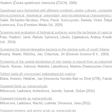
Vladimír
(
Česká společnost chemická (ČSCH)
,
2005
)
Sauerkraut juice fermented with different symbiotic starter cultures: compre
physicochemical, rheological, antioxidant, and microbiological characteristics
Salek, Richardos-Nicolaos
;
Pleva, Pavel
;
Sumczynski, Daniela
;
Vinter, Štěp
Lorencová, Eva
(
Frontiers Media SA
,
2025
)
Scanning and evaluation of biological surfaces using the technique of rapid p
Pata, Vladimír
;
Janiš, Rahula
;
Sýkorová, Libuše
;
Zapletalová, Andrea
;
Knedl
Ltd.
,
2014
)
Screening for phenol-degrading bacteria in the pristine soils of south Siberia
Koutný, Marek
;
Růžička, Jan
;
Chlachula, Jiří
(
Elsevier Science B.V.
,
2003
)
Screening of the spatial distribution of risk metals in topsoil from an industri
Slavík, Roman
;
Julinová, Markéta
;
Labudíková, Martina
(
Towarzystwo Chemii 
Sdílení tepla při vytvrzování reaktoplastické matrice
Blaha, Antonín
;
Hrbáček, Jan
(
Univerzita Tomáše Bati ve Zlíně (UTB), Fakult
Seaweed lipids as nutraceuticals
Mišurcová, Ladislava
;
Ambrožová, Jarmila
;
Samek, Dušan
(
2011
)
Seaweed minerals as nutraceuticals
Mišurcová, Ladislava
;
Machů, Ludmila
;
Orsavová, Jana
(
2011
)
Seaweed proteins and amino acids as nutraceuticals