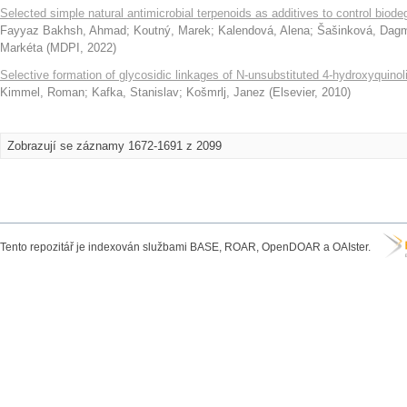
Selected simple natural antimicrobial terpenoids as additives to control biode
Fayyaz Bakhsh, Ahmad
;
Koutný, Marek
;
Kalendová, Alena
;
Šašinková, Dag
Markéta
(
MDPI
,
2022
)
Selective formation of glycosidic linkages of N-unsubstituted 4-hydroxyquinol
Kimmel, Roman
;
Kafka, Stanislav
;
Košmrlj, Janez
(
Elsevier
,
2010
)
Zobrazují se záznamy 1672-1691 z 2099
Tento repozitář je indexován službami BASE, ROAR, OpenDOAR a OAIster.