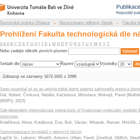
Prohlížení Fakulta technologická dle n
Repozitář DSpace/Manakin
Publikac
Repozitář pub
Domovská stránka DSpace
→
Recenzovaný odborný článek
→
Fakulta t
Prohlížení Fakulta technologická dle n
0-9
A
B
C
D
E
F
G
H
I
J
K
L
M
N
O
P
Q
R
S
T
U
V
W
X
Y
Z
Nebo zadejte několik prvních písmen:
Seřadit dle:
Řazení:
Výsledky:
Zobrazují se záznamy 1672-1691 z 2099
Sage essential oil as an antimicrobial agent against salmonella enterica duri
Gál, Robert
;
Čmiková, Natália
;
Kačániová, Miroslava
;
Mokrejš, Pavel
(
Multidi
(MDPI)
,
2023
)
Salt-dependent intermolecular interactions of hyaluronan molecules mediate 
structures
Kolaříková, Alena
;
Kutálková, Eva
;
Buš, Václav
;
Witasek, Roman
;
Hrnčiřík, 
Samoorganizace krystalitů v gelových fázích
Lapčík Sr., Lubomír
;
Minařík, Antonín
;
Urban, Pavel
;
Zmeškal, Oldřich
;
Vesel