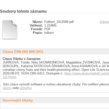
Soubory tohoto záznamu
Název:
Fulltext_1012589.pdf
Zobraz
Velikost:
1.224Mb
Formát:
PDF
Popis:
fulltext
Citace ČSN ISO 690:2011
Citace článku v časopise:
JURÍKOVÁ, Tünde, Nela SKOWRONKOVÁ, Magdaléna ZVONKOVÁ, Jana 
DOKOUPIL, Katarína FATRCOVÁ-ŠRAMKOVÁ, Anna ADÁMKOVÁ a Jiří MLČ
cornelian cherry fruits and their health-promoting effect.
Open Life Science
2026-08-07]. ISSN 2391-5412. Dostupné z:
https://www.degruyterbrill.com/
1117/html
.
Tyto citace vytvořil software a mohou obsahovat chyby. Pro ověření přesnos
normu
nebo
příručku
.
Související články