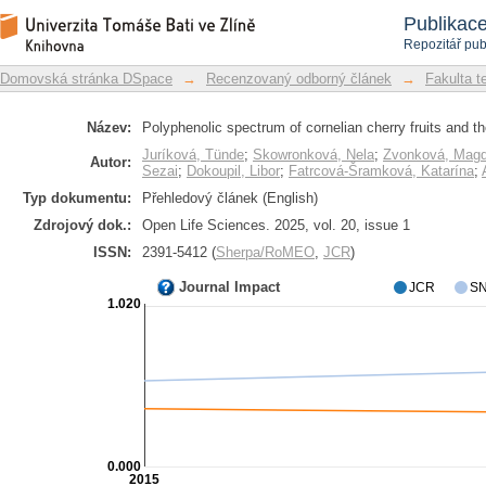
Polyphenolic spectrum of cornelian cher
Repozitář DSpace/Manakin
Publikac
Repozitář pub
Domovská stránka DSpace
→
Recenzovaný odborný článek
→
Fakulta t
Název:
Polyphenolic spectrum of cornelian cherry fruits and th
Juríková, Tünde
;
Skowronková, Nela
;
Zvonková, Magd
Autor:
Sezai
;
Dokoupil, Libor
;
Fatrcová-Šramková, Katarína
;
Typ dokumentu:
Přehledový článek (English)
Zdrojový dok.:
Open Life Sciences. 2025, vol. 20, issue 1
ISSN:
2391-5412 (
Sherpa/RoMEO
,
JCR
)
Journal Impact
JCR
SN
1.020
0.000
2015