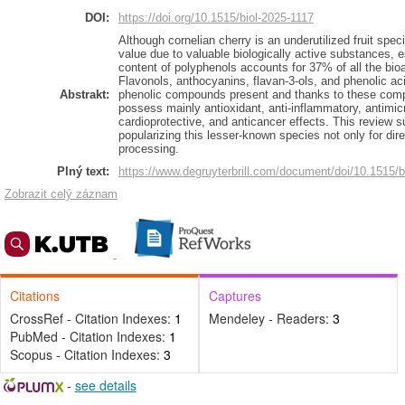
DOI:
https://doi.org/10.1515/biol-2025-1117
Although cornelian cherry is an underutilized fruit speci
value due to valuable biologically active substances, e
content of polyphenols accounts for 37% of all the bi
Flavonols, anthocyanins, flavan-3-ols, and phenolic ac
Abstrakt:
phenolic compounds present and thanks to these compo
possess mainly antioxidant, anti-inflammatory, antimicr
cardioprotective, and anticancer effects. This review
popularizing this lesser-known species not only for dir
processing.
Plný text:
https://www.degruyterbrill.com/document/doi/10.1515/b
Zobrazit celý záznam
Citations
Captures
CrossRef - Citation Indexes:
1
Mendeley - Readers:
3
PubMed - Citation Indexes:
1
Scopus - Citation Indexes:
3
-
see details