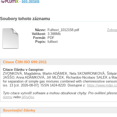
-
see details
Soubory tohoto záznamu
Název:
Fulltext_1012158.pdf
Zobraz
Velikost:
3.398Mb
Formát:
PDF
Popis:
fulltext
Citace ČSN ISO 690:2011
Citace článku v časopise:
ZVONKOVÁ, Magdaléna, Martin ADÁMEK, Nela SKOWRONKOVÁ, Štěpán 
JAŠŠO, Anna ADÁMKOVÁ, Jiří MLČEK, Richardos-Nicolaos SALEK a Mart
for separation of simple gas mixtures combined with chemiresistive sensor
iss. 13 [cit. 2026-08-07]. ISSN 1424-8220. Dostupné z:
https://www.mdpi.c
Tyto citace vytvořil software a mohou obsahovat chyby. Pro ověření přesnos
normu
nebo
příručku
.
Související články