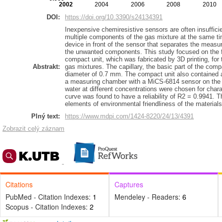
2002
2004
2006
2008
2010
DOI:
https://doi.org/10.3390/s24134391
Inexpensive chemiresistive sensors are often insufficie
multiple components of the gas mixture at the same ti
device in front of the sensor that separates the measu
the unwanted components. This study focused on the fa
compact unit, which was fabricated by 3D printing, for 
Abstrakt:
gas mixtures. The capillary, the basic part of the com
diameter of 0.7 mm. The compact unit also contained a
a measuring chamber with a MiCS-6814 sensor on the o
water at different concentrations were chosen for char
curve was found to have a reliability of R2 = 0.9941. 
elements of environmental friendliness of the materials 
Plný text:
https://www.mdpi.com/1424-8220/24/13/4391
Zobrazit celý záznam
Citations
Captures
PubMed - Citation Indexes:
1
Mendeley - Readers:
6
Scopus - Citation Indexes:
2