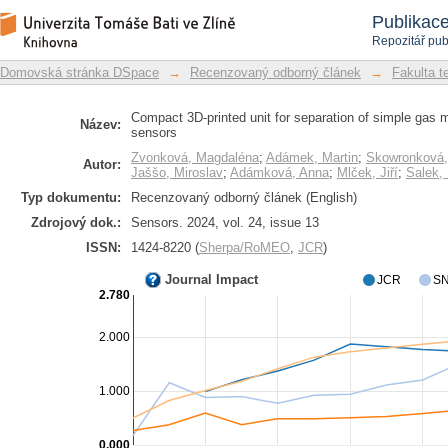
Compact 3D-printed unit for separat
Repozitář DSpace/Manakin
Publikac
chemiresistive sensors
Repozitář pub
Domovská stránka DSpace
→
Recenzovaný odborný článek
→
Fakulta t
Compact 3D-printed unit for separation of simple gas 
Název:
sensors
Zvonková, Magdaléna
;
Adámek, Martin
;
Skowronková,
Autor:
Jaššo, Miroslav
;
Adámková, Anna
;
Mlček, Jiří
;
Salek,
Typ dokumentu:
Recenzovaný odborný článek (English)
Zdrojový dok.:
Sensors. 2024, vol. 24, issue 13
ISSN:
1424-8220 (
Sherpa/RoMEO
,
JCR
)
Journal Impact
JCR
SN
2.780
2.000
1.000
0.000