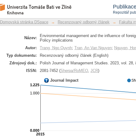
Environmental management and the i
Repozitář DSpace/Manakin
Publikac
Southeast Asia: Policy implications
Repozitář pub
Domovská stránka DSpace
→
Recenzovaný odborný článek
→
Fakulta 
Environmental management and the influence of foreign
Název:
Policy implications
Autor:
Trang, Ngo Quynh
;
Tran, An Van Nguyen
;
Nguyen, Ho
Typ dokumentu:
Recenzovaný odborný článek (English)
Zdrojový dok.:
Polish Journal of Management Studies. 2023, vol. 28, 
ISSN:
2081-7452 (
Sherpa/RoMEO
,
JCR
)
Journal Impact
SN
1.225
1.000
0.000
2015