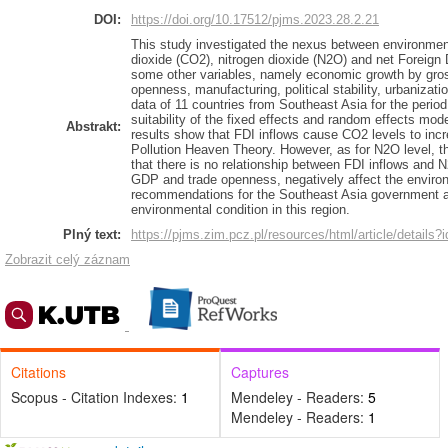
DOI:
https://doi.org/10.17512/pjms.2023.28.2.21
This study investigated the nexus between environmen
dioxide (CO2), nitrogen dioxide (N2O) and net Foreign 
some other variables, namely economic growth by gros
openness, manufacturing, political stability, urbanizat
data of 11 countries from Southeast Asia for the period
suitability of the fixed effects and random effects mod
Abstrakt:
results show that FDI inflows cause CO2 levels to inc
Pollution Heaven Theory. However, as for N2O level, the
that there is no relationship between FDI inflows and N
GDP and trade openness, negatively affect the enviro
recommendations for the Southeast Asia government ar
environmental condition in this region.
Plný text:
https://pjms.zim.pcz.pl/resources/html/article/details
Zobrazit celý záznam
Citations
Captures
Scopus - Citation Indexes:
1
Mendeley - Readers:
5
Mendeley - Readers:
1