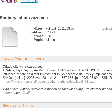
-
see details
Soubory tohoto záznamu
Název:
Fulltext_1011983.pdf
Zobraz
Velikost:
378.2Kb
Formát:
PDF
Popis:
fulltext
Citace ČSN ISO 690:2011
Citace článku v časopise:
TRANG, Ngo Quynh, An Van Nguyen TRAN a Hong Thu NGUYEN. Environ
influence of foreign direct investment in Southeast Asia: Policy implication
Studies
[online]. 2023, vol. 28, iss. 2, s. 367-383. [cit. 2026-08-09]. ISSN
https://pjms.zim.pcz.pl/resources/html/article/details?id=617159
.
Tyto citace vytvořil software a mohou obsahovat chyby. Pro ověření přesnos
normu
nebo
příručku
.
Související články